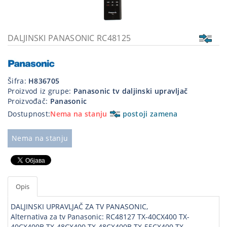
Kablovi
i
priključci
DALJINSKI PANASONIC RC48125
Kućna
tehnika
Šifra:
H836705
Poslovna
Proizvod iz grupe:
Panasonic tv daljinski upravljač
oprema,računari
Proizvođač:
Panasonic
Dostupnost:
Nema na stanju
postoji zamena
Strujni
program
Nema na stanju
Opis
DALJINSKI UPRAVLJAČ ZA TV PANASONIC,
Alternativa za tv Panasonic: RC48127 TX-40CX400 TX-
40CX400B TX-48CX400 TX-48CX400B TX-55CX400 TX-