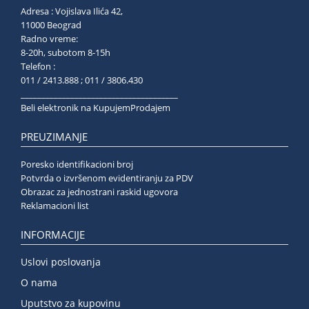
Adresa : Vojislava Ilića 42,
11000 Beograd
Radno vreme:
8-20h, subotom 8-15h
Telefon :
011 / 2413.888 ; 011 / 3806.430
______________________________________
Beli elektronik na KupujemProdajem
PREUZIMANJE
Poresko identifikacioni broj
Potvrda o izvršenom evidentiranju za PDV
Obrazac za jednostrani raskid ugovora
Reklamacioni list
INFORMACIJE
Uslovi poslovanja
O nama
Uputstvo za kupovinu