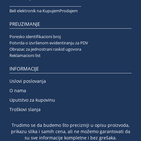
______________________________________
Beli elektronik na KupujemProdajem
PREUZIMANJE
Poresko identifikacioni broj
Potvrda o izvršenom evidentiranju za PDV
Obrazac za jednostrani raskid ugovora
Reklamacioni list
INFORMACIJE
Uslovi poslovanja
O nama
Uputstvo za kupovinu
Troškovi slanja
Trudimo se da budemo što precizniji u opisu proizvoda,
prikazu slika i samih cena, ali ne možemo garantovati da
su sve informacije kompletne i bez grešaka.