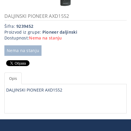
Kablovi
i
DALJINSKI PIONEER AXD1552
priključci
Šifra:
9239452
Proizvod iz grupe:
Pioneer daljinski
Kućna
Dostupnost:
Nema na stanju
tehnika
Poslovna
Nema na stanju
oprema,računari
Strujni
program
Opis
DALJINSKI PIONEER AXD1552