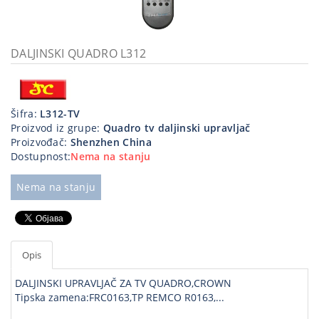
Kablovi
i
priključci
DALJINSKI QUADRO L312
Kućna
tehnika
Šifra:
L312-TV
Poslovna
Proizvod iz grupe:
Quadro tv daljinski upravljač
oprema,računari
Proizvođač:
Shenzhen China
Dostupnost:
Nema na stanju
Strujni
program
Nema na stanju
Opis
DALJINSKI UPRAVLJAČ ZA TV QUADRO,CROWN
Tipska zamena:FRC0163,TP REMCO R0163,...