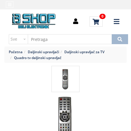
Kategorije
Početna
0
Alati
Brendovi
i
Kontakt
instrumenti
Uputstvo
Baterija,punjač
za
Početna
Daljinski upravljači
Daljinski upravljač za TV
kupovinu
Daljinski
Quadro tv daljinski upravljač
upravljači
Troškovi
slanja
Elektromehaničke
komponente
Elektronske
komponente
aktivne
Elektronske
komponente
pasivne