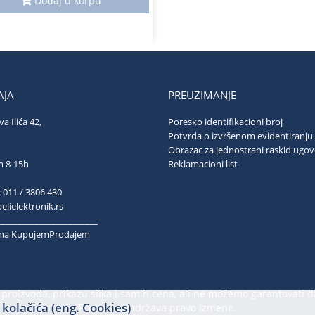
Dodaj u korpu
JA
PREUZIMANJE
va Ilića 42,
Poresko identifikacioni broj
ograd
Potvrda o izvršenom evidentiranju
Obrazac za jednostrani raskid ugo
ubotom 8-15h
Reklamacioni list
; 011 / 3806.430
lielektronik.rs
________________________
k na KupujemProdajem
proizvoda, prikazu slika i samih cena, ali ne možemo garantovati d
kolačića (eng. Cookies)
Prodavac zadržava pravo izmene.