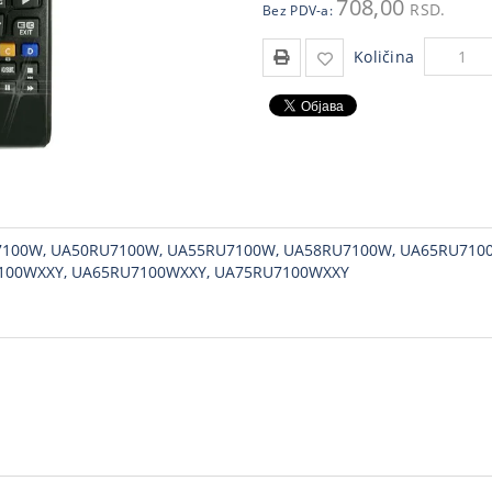
708,00
RSD.
Bez PDV-a:
Količina
U7100W, UA50RU7100W, UA55RU7100W, UA58RU7100W, UA65RU710
100WXXY, UA65RU7100WXXY, UA75RU7100WXXY