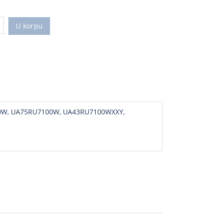
U korpu
0W, UA75RU7100W, UA43RU7100WXXY,