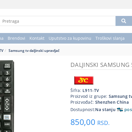
na
Brendovi
Kontakt
Uputstvo za kupovinu
Troškovi slanja
 TV
Samsung tv daljinski upravljač
DALJINSKI SAMSUNG 
Šifra:
L911-TV
Proizvod iz grupe:
Samsung tv
Proizvođač:
Shenzhen China
Dostupnost:
Na stanju
pos
850,00
RSD.