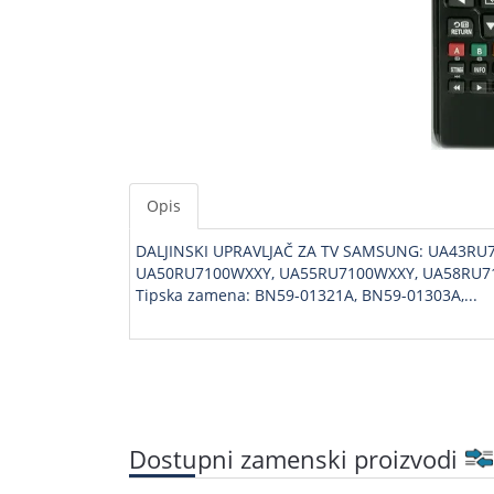
Opis
DALJINSKI UPRAVLJAČ ZA TV SAMSUNG: UA43R
UA50RU7100WXXY, UA55RU7100WXXY, UA58RU7
Tipska zamena: BN59-01321A, BN59-01303A,...
Dostupni zamenski proizvodi