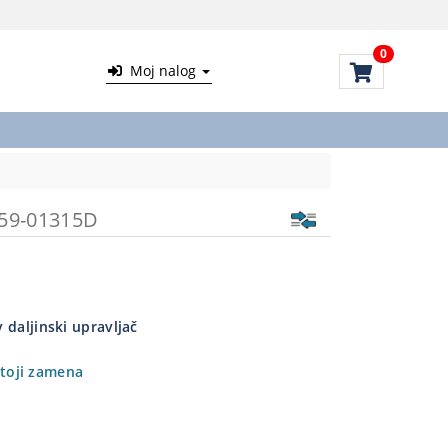
0
Moj nalog
59-01315D
 daljinski upravljač
toji zamena