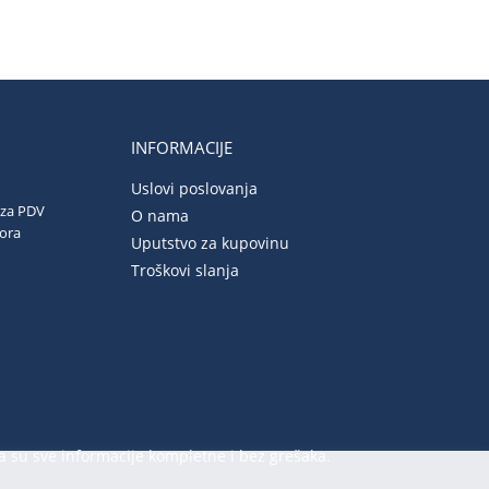
INFORMACIJE
Uslovi poslovanja
 za PDV
O nama
vora
Uputstvo za kupovinu
Troškovi slanja
a su sve informacije kompletne i bez grešaka.