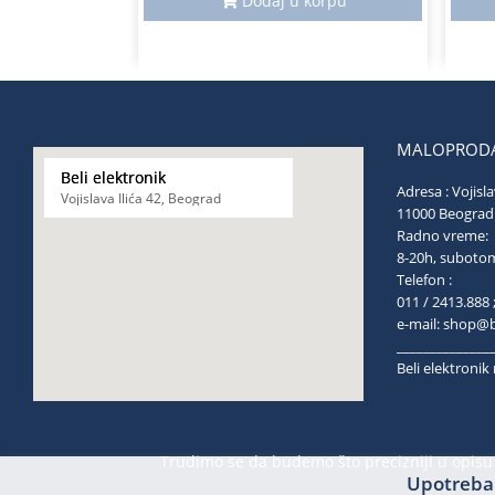
Dodaj u korpu
MALOPRODA
Beli elektronik
Adresa : Vojisla
Vojislava Ilića 42, Beograd
11000 Be
Radno vreme:
8-20h, s
Telefon :
011 / 2413.888 
e-mail:
shop@be
______________
Beli elektroni
Trudimo se da budemo što precizniji u opisu 
Upotreba 