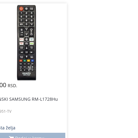
,00
RSD.
INSKI SAMSUNG RM-L1728Hu
951-TV
sta želja