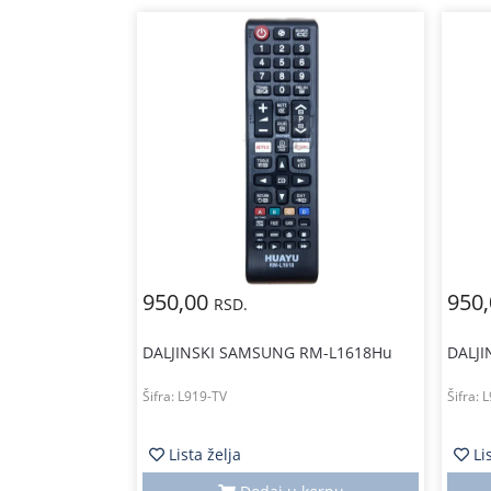
950,00
950
RSD.
DALJINSKI SAMSUNG RM-L1618Hu
DALJ
Šifra:
L919-TV
Šifra:
L
Lista želja
Li