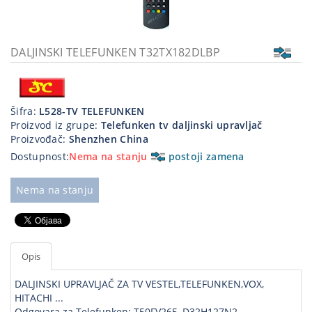
Kablovi
i
priključci
DALJINSKI TELEFUNKEN T32TX182DLBP
Kućna
tehnika
Šifra:
L528-TV TELEFUNKEN
Poslovna
Proizvod iz grupe:
Telefunken tv daljinski upravljač
oprema,računari
Proizvođač:
Shenzhen China
Dostupnost:
Nema na stanju
postoji zamena
Strujni
program
Nema na stanju
Opis
DALJINSKI UPRAVLJAČ ZA TV VESTEL,TELEFUNKEN,VOX,
HITACHI ...
Odgovara za Telefunken: T50FV265, D32H127N2,