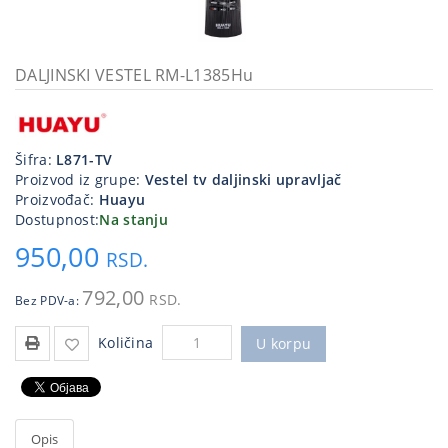
Kablovi
i
priključci
DALJINSKI VESTEL RM-L1385Hu
Kućna
tehnika
Šifra:
L871-TV
Poslovna
Proizvod iz grupe:
Vestel tv daljinski upravljač
oprema,računari
Proizvođač:
Huayu
Dostupnost:
Na stanju
Strujni
950,00
program
RSD.
792,00
RSD.
Bez PDV-a:
Količina
U korpu
Opis