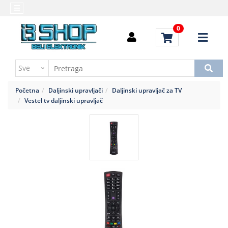
Kategorije
Početna
0
Alati
Brendovi
i
Kontakt
instrumenti
Uputstvo
Baterija,punjač
za
Početna
Daljinski upravljači
Daljinski upravljač za TV
kupovinu
Daljinski
Vestel tv daljinski upravljač
upravljači
Troškovi
slanja
Elektromehaničke
komponente
Elektronske
komponente
aktivne
Elektronske
komponente
pasivne