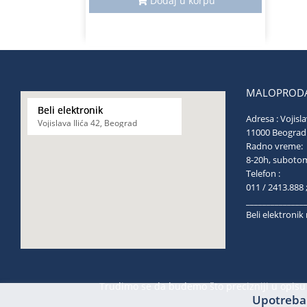
Dodaj u korpu
MALOPRODA
Beli elektronik
Adresa : Vojisla
Vojislava Ilića 42, Beograd
11000 Be
Radno vreme:
8-20h, s
Telefon :
011 / 2413.888 
______________
Beli elektroni
Trudimo se da budemo što precizniji u opisu 
Upotreba 