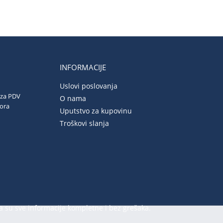
INFORMACIJE
Uslovi poslovanja
 za PDV
O nama
vora
Uputstvo za kupovinu
Troškovi slanja
a su sve informacije kompletne i bez grešaka.