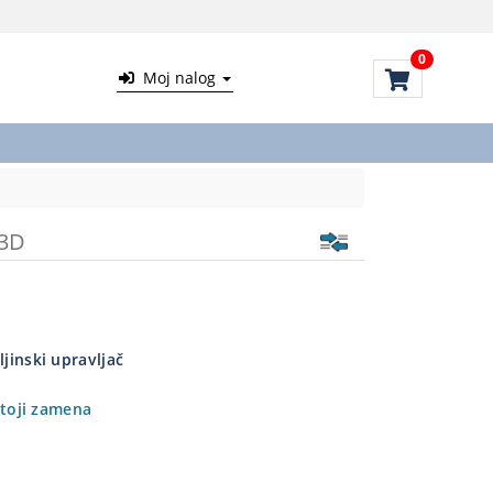
0
Moj nalog
-3D
ljinski upravljač
toji zamena