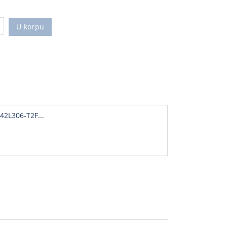
U korpu
42L306-T2F...