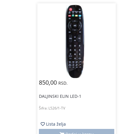
850,00
RSD.
DALJINSKI ELIN LED-1
Šifra:
L526/1-TV
Lista želja