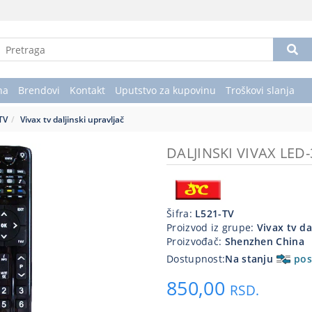
na
Brendovi
Kontakt
Uputstvo za kupovinu
Troškovi slanja
 TV
Vivax tv daljinski upravljač
DALJINSKI VIVAX LED
Šifra:
L521-TV
Proizvod iz grupe:
Vivax tv da
Proizvođač:
Shenzhen China
Dostupnost:
Na stanju
pos
850,00
RSD.