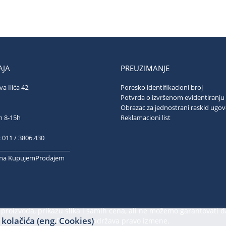
JA
PREUZIMANJE
va Ilića 42,
Poresko identifikacioni broj
ograd
Potvrda o izvršenom evidentiranju
Obrazac za jednostrani raskid ugo
ubotom 8-15h
Reklamacioni list
; 011 / 3806.430
________________________
k na KupujemProdajem
proizvoda, prikazu slika i samih cena, ali ne možemo garantovati d
kolačića (eng. Cookies)
Prodavac zadržava pravo izmene.