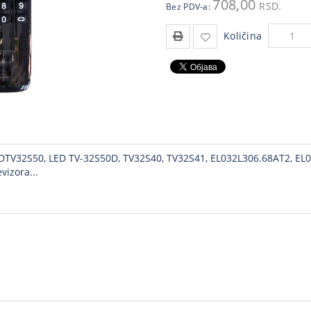
708,00
RSD.
Bez PDV-a:
Količina
DTV32S50, LED TV-32S50D, TV32S40, TV32S41, EL032L306.68AT2, EL0
vizora...