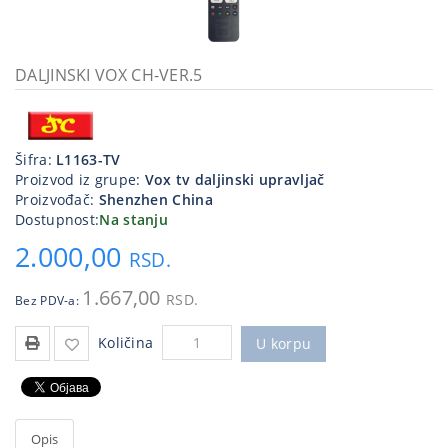
Kablovi
i
priključci
DALJINSKI VOX CH-VER.5
Kućna
tehnika
Šifra:
L1163-TV
Poslovna
Proizvod iz grupe:
Vox tv daljinski upravljač
oprema,računari
Proizvođač:
Shenzhen China
Dostupnost:
Na stanju
Strujni
2.000,00
program
RSD.
1.667,00
RSD.
Bez PDV-a:
Količina
U korpu
Opis