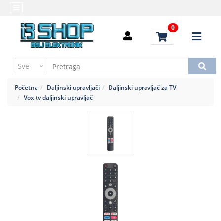
Kategorije
Početna
0
Alati
Brendovi
i
Kontakt
instrumenti
Uputstvo
Baterija,punjač
za
Početna
Daljinski upravljači
Daljinski upravljač za TV
kupovinu
Daljinski
Vox tv daljinski upravljač
upravljači
Troškovi
slanja
Elektromehaničke
komponente
Elektronske
komponente
aktivne
Elektronske
komponente
pasivne