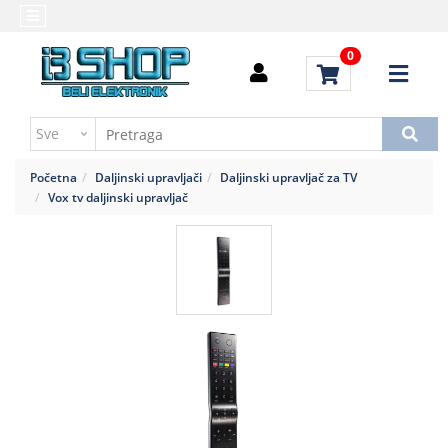
Kategorije
Početna
0
Alati
Brendovi
i
Kontakt
instrumenti
Uputstvo
Baterija,punjač
za
Početna
Daljinski upravljači
Daljinski upravljač za TV
kupovinu
Daljinski
Vox tv daljinski upravljač
upravljači
Troškovi
slanja
Elektromehaničke
komponente
Elektronske
komponente
aktivne
Elektronske
komponente
pasivne