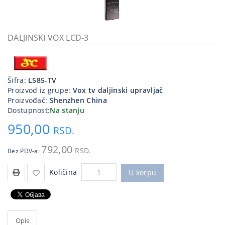
Kablovi
i
priključci
DALJINSKI VOX LCD-3
Kućna
tehnika
Šifra:
L585-TV
Poslovna
Proizvod iz grupe:
Vox tv daljinski upravljač
oprema,računari
Proizvođač:
Shenzhen China
Dostupnost:
Na stanju
Strujni
950,00
program
RSD.
792,00
RSD.
Bez PDV-a:
Količina
U korpu
Opis