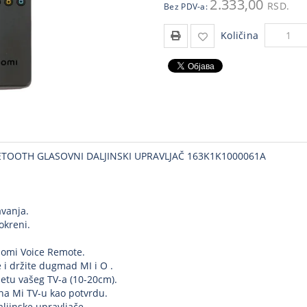
2.333,00
RSD.
Bez PDV-a:
Količina
ETOOTH GLASOVNI DALJINSKI UPRAVLJAČ 163K1K1000061A
vanja.
okreni.
aomi Voice Remote.
e i držite dugmad MI i O .
etu vašeg TV-a (10-20cm).
 na Mi TV-u kao potvrdu.
aljinske upravljače.