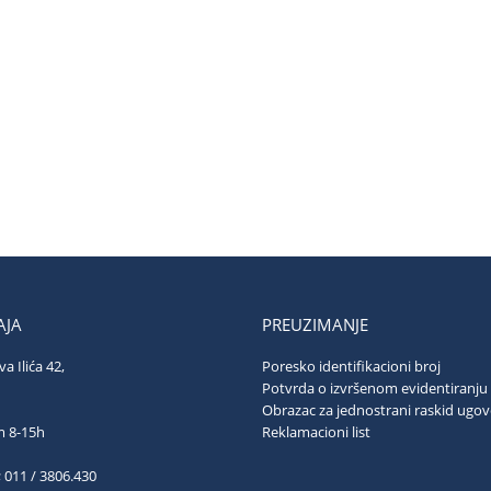
JA
PREUZIMANJE
va Ilića 42,
Poresko identifikacioni broj
ograd
Potvrda o izvršenom evidentiranju
Obrazac za jednostrani raskid ugo
ubotom 8-15h
Reklamacioni list
; 011 / 3806.430