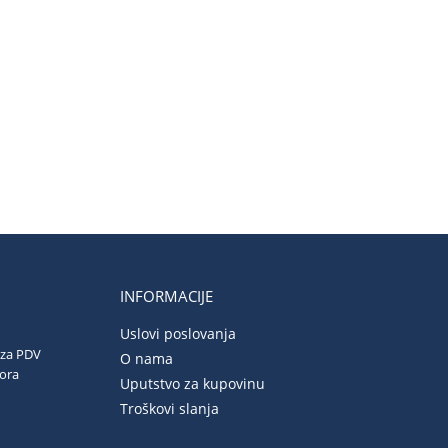
INFORMACIJE
Uslovi poslovanja
 za PDV
O nama
vora
Uputstvo za kupovinu
Troškovi slanja