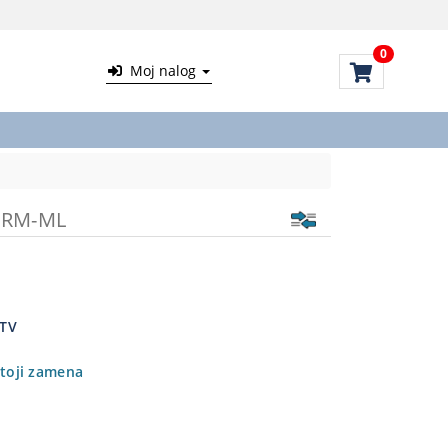
0
Moj nalog
MRM-ML
PTV
toji zamena