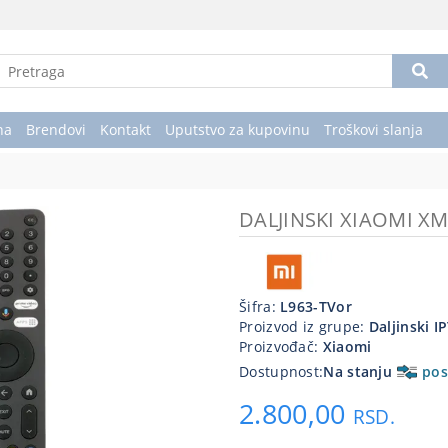
na
Brendovi
Kontakt
Uputstvo za kupovinu
Troškovi slanja
DALJINSKI XIAOMI X
Šifra:
L963-TVor
Proizvod iz grupe:
Daljinski I
Proizvođač:
Xiaomi
Dostupnost:
Na stanju
pos
2.800,00
RSD.