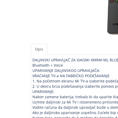
Opis
DALJINSKI UPRAVLJAČ ZA XIAOMI XMRM-ML BLU
Bluetooth + Voice
UPARIVANJE DALJINSKOG UPRAVLJAČA:
VRAĆANJE TV-a NA FABRIČKO PODEŠAVANJE
1. Na početnom ekranu Mi TV-a izaberite podeša
2. U okviru brza podešavanja izaberite ponovo p
UPARIVANJE:
Nakon zamene baterija, trebalo bi da uparite Xi
Uzmite daljinski za Mi TV i istovremeno pritisnit
Vodite računa da daljinski upravljač bude u dom
Ako je daljinsko uparivanje uspešno, čućete bip
Nakon toga, proverite da li možete da koristite d