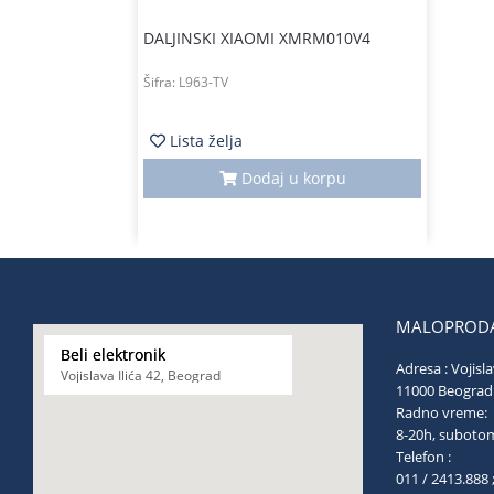
DALJINSKI XIAOMI XMRM010V4
Šifra:
L963-TV
Lista želja
Dodaj u korpu
MALOPRODA
Beli elektronik
Adresa : Vojisla
Vojislava Ilića 42, Beograd
11000 Be
Radno vreme:
8-20h, s
Telefon :
011 / 2413.888 