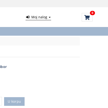
0
Moj nalog
ibor
U korpu