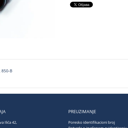
k 850-B
JA
PREUZIMANJE
va Ilića 42,
Poresko identifikacioni broj