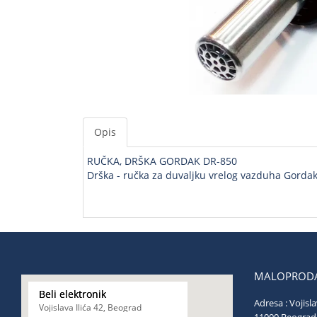
Opis
RUČKA, DRŠKA GORDAK DR-850
Drška - ručka za duvaljku vrelog vazduha Gorda
MALOPRODA
Beli elektronik
Adresa : Vojisla
Vojislava Ilića 42, Beograd