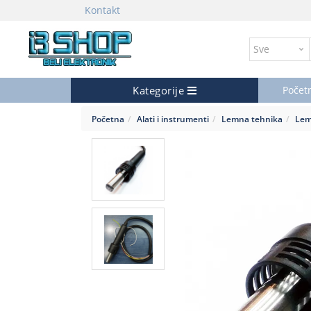
Kontakt
Kategorije
Počet
Početna
Alati i instrumenti
Lemna tehnika
Lemi