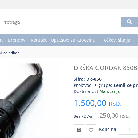
na
Brendovi
Kontakt
Uputstvo za kupovinu
Troškovi slanja
lice pribor
DRŠKA GORDAK 850B
Šifra:
DR-850
Proizvod iz grupe:
Lemilice pr
Dostupnost:
Na stanju
1.500,00
RSD.
1.250,00
RSD.
Bez PDV-a:
Količina