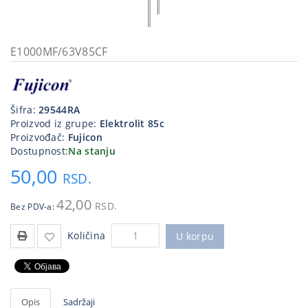
Kablovi
i
priključci
E1000MF/63V85CF
Kućna
tehnika
Šifra:
29544RA
Poslovna
Proizvod iz grupe:
Elektrolit 85c
oprema,računari
Proizvođač:
Fujicon
Dostupnost:
Na stanju
Strujni
50,00
program
RSD.
42,00
RSD.
Bez PDV-a:
Količina
U korpu
Opis
Sadržaji