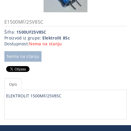
Kablovi
i
priključci
E1500MF/25V85C
Šifra:
1500UF25V85C
Kućna
Proizvod iz grupe:
Elektrolit 85c
tehnika
Dostupnost:
Nema na stanju
Poslovna
oprema,računari
Nema na stanju
Strujni
program
Opis
ELEKTROLIT 1500MF/25V85C