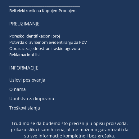
______________________________________
Beli elektronik na KupujemProdajem
PREUZIMANJE
Poresko identifikacioni broj
Potvrda o izvršenom evidentiranju za PDV
Obrazac za jednostrani raskid ugovora
Reklamacioni list
INFORMACIJE
Uslovi poslovanja
O nama
Uputstvo za kupovinu
Troškovi slanja
Trudimo se da budemo što precizniji u opisu proizvoda,
prikazu slika i samih cena, ali ne možemo garantovati da
su sve informacije kompletne i bez grešaka.