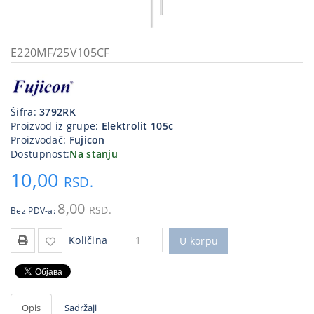
Kablovi
i
priključci
E220MF/25V105CF
Kućna
tehnika
Šifra:
3792RK
Poslovna
Proizvod iz grupe:
Elektrolit 105c
oprema,računari
Proizvođač:
Fujicon
Dostupnost:
Na stanju
Strujni
10,00
program
RSD.
8,00
RSD.
Bez PDV-a:
Količina
U korpu
Opis
Sadržaji