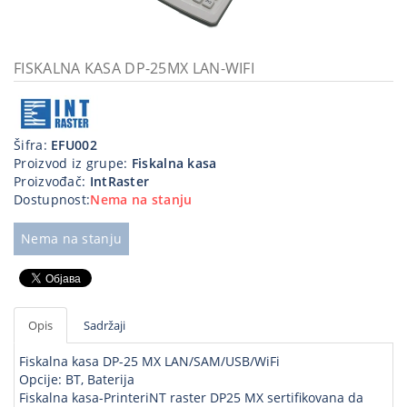
Kablovi
i
priključci
FISKALNA KASA DP-25MX LAN-WIFI
Kućna
tehnika
Šifra:
EFU002
Poslovna
Proizvod iz grupe:
Fiskalna kasa
oprema,računari
Proizvođač:
IntRaster
Dostupnost:
Nema na stanju
Strujni
program
Nema na stanju
Opis
Sadržaji
Fiskalna kasa DP-25 MX LAN/SAM/USB/WiFi
Opcije: BT, Baterija
Fiskalna kasa-PrinteriNT raster DP25 MX sertifikovana da