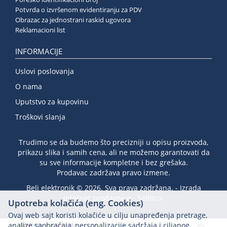
Potvrda o izvršenom evidentiranju za PDV
Obrazac za jednostrani raskid ugovora
Reklamacioni list
INFORMACIJE
Uslovi poslovanja
O nama
Uputstvo za kupovinu
Troškovi slanja
Trudimo se da budemo što precizniji u opisu proizvoda,
prikazu slika i samih cena, ali ne možemo garantovati da
su sve informacije kompletne i bez grešaka.
Prodavac zadržava pravo izmene.
Beli elektronik © 2026. Sva prava zadržana. -
Izrada
internet prodavnice
-
Selltico.
Upotreba kolačića (eng. Cookies)
Ovaj web sajt koristi kolačiće u cilju unapređenja pretrage,
analize saobraćaja, personalizacije sadržaja i ciljanog