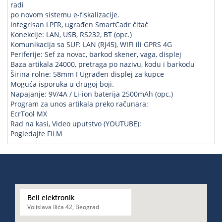
radi
po novom sistemu e-fiskalizacije.
Integrisan LPFR, ugrađen SmartCadr čitač
Konekcije: LAN, USB, RS232, BT (opc.)
Komunikacija sa SUF: LAN (RJ45), WIFI ili GPRS 4G
Periferije: Sef za novac, barkod skener, vaga, displej
Baza artikala 24000, pretraga po nazivu, kodu i barkodu
Širina rolne: 58mm I Ugrađen displej za kupce
Moguća isporuka u drugoj boji.
Napajanje: 9V/4A / Li-ion baterija 2500mAh (opc.)
Program za unos artikala preko računara:
EcrTool MX
Rad na kasi, Video uputstvo (YOUTUBE):
Pogledajte FILM
Beli elektronik
Vojislava Ilića 42, Beograd