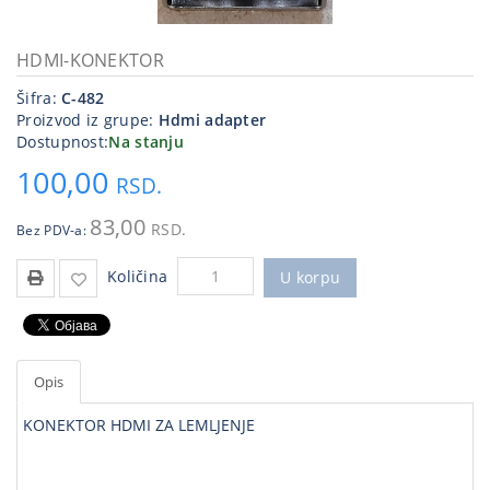
Kablovi
i
HDMI-KONEKTOR
priključci
Šifra:
C-482
Proizvod iz grupe:
Hdmi adapter
Kućna
Dostupnost:
Na stanju
tehnika
100,00
RSD.
Poslovna
oprema,računari
83,00
RSD.
Bez PDV-a:
Strujni
Količina
program
U korpu
Opis
KONEKTOR HDMI ZA LEMLJENJE