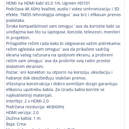
HDMI na HDMI kabl V2.0 1m, Ugreen HD101
Podržava 4K 60Hz kvalitet, audio i video sinhronizaciju i 3D
efekte. TMDS tehnologija omoguc´ava brz i efikasan prenos
podataka.
Široka kompatibilnost vam omoguc´ava da koristite kabl sa
uređajima kao što su laptopovi, konzole, televizori, monitori
ili projektori.
Prilagodite režim rada kako bi odgovarao vašim potrebama:
režim ogledala vam omoguc´ava da prikažete sadržaj
ekrana vašeg računara na spoljnom ekranu, a prošireni
režim vam omoguc´ava da proširite svoj radni prostor
dodatnim ekranom.
Pozlac´eni konektori su otporni na koroziju, oksidaciju i
habanje dok obezbeđuju stabilan prenos.
Višeslojna konstrukcija i dobro osmišljen dizajn garantuju
efikasnu upotrebu kabla. Za izradu kabla koriste se
najkvalitetniji materijali.
Interfejs: 2 x HDMI 2.0
Podržana rezolucija: 4K@60Hz
HDMI verzija: 2.0
Dužina kabla: 1 m
Boja: Crna