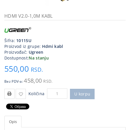
Kablovi
i
HDMI V2.0-1,0M KABL
priključci
Kućna
tehnika
Šifra:
10115U
Proizvod iz grupe:
Hdmi kabl
Poslovna
Proizvođač:
Ugreen
oprema,računari
Dostupnost:
Na stanju
550,00
Strujni
RSD.
program
458,00
RSD.
Bez PDV-a:
Količina
U korpu
Opis