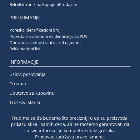
Beli elektronik na KupujemProdajem
PREUZIMANJE
Poresko identifikacioni broj
Potvrda o izvršenom evidentiranju za PDV
Obrazac za jednostrani raskid ugovora
Reklamacioni list
INFORMACIJE
Uslovi poslovanja
O nama
Uputstvo za kupovinu
Troškovi slanja
Trudimo se da budemo što precizniji u opisu proizvoda,
prikazu slika i samih cena, ali ne možemo garantovati da
su sve informacije kompletne i bez grešaka.
Prodavac zadržava pravo izmene.