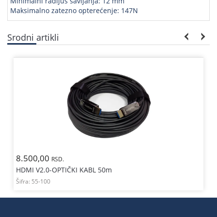
Minimalni radijus savijanja: 12 mm
Maksimalno zatezno opterećenje: 147N
Srodni artikli
8.500,00
RSD.
HDMI V2.0-OPTIČKI KABL 50m
Šifra:
55-100