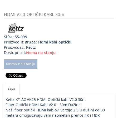
Kablovi
i
HDMI V2.0-OPTIČKI KABL 30m
priključci
Kućna
tehnika
Šifra:
55-099
Proizvod iz grupe:
Hdmi kabl optički
Poslovna
Proizvođač:
Kettz
oprema,računari
Dostupnost:
Nema na stanju
Strujni
Nema na stanju
program
Opis
Kettz KT-AOHK25 HDMI Optički kabl V2.0 30m
Fiber Optički HDMI Kabl V2.0 - 30m Dužina
Naši fiber optički HDMI kablovi verzije 2.0 u dužini od 30
metara omogućavaju vam neometan prenos 4K i HDR