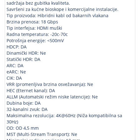
sadržaja bez gubitka kvaliteta.
Savršeni za kućne bioskope i komercijalne instalacije.
Tip proizvoda: Hibridni kabl od bakarnih vlakana
Brzina prenosa: 18 Gbps
Tip interfejsa: HDMI muški
Radna temperatura: -20c-70c
Potrošnja energije: <500mV
HDCP: DA
Dinamički HDR: Ne
Statički HDR: DA
ARC: DA
eARC: Ne
CIK: DA
VRR (promenljiva brzina osvežavanja): Ne
HEC (Eternet kanal): DA
ALLM (Automatski režim niske latencije): Ne
Dubina boje: DA
32-kanalni zvuk: DA
Maksimalna rezolucija: 4K@60Hz (Niža kompatibilna sa
30Hz)
OD: OD 4,5 mm
MST (Multi-Stream Transport): Ne