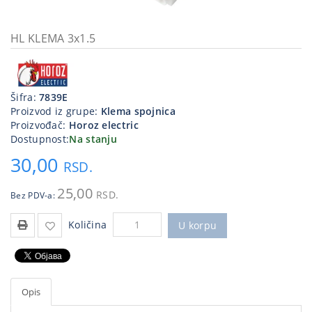
Kablovi
i
HL KLEMA 3x1.5
priključci
Kućna
tehnika
Šifra:
7839E
Proizvod iz grupe:
Klema spojnica
Poslovna
Proizvođač:
Horoz electric
oprema,računari
Dostupnost:
Na stanju
30,00
Strujni
RSD.
program
25,00
RSD.
Bez PDV-a:
Količina
U korpu
Opis