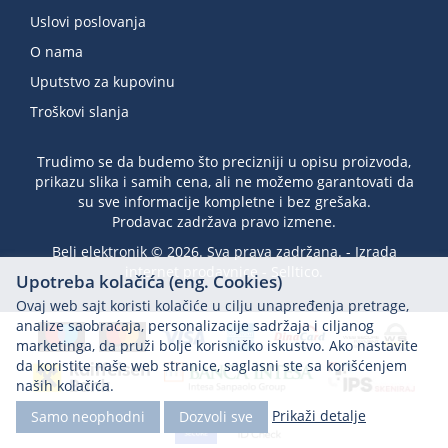
Uslovi poslovanja
O nama
Uputstvo za kupovinu
Troškovi slanja
Trudimo se da budemo što precizniji u opisu proizvoda,
prikazu slika i samih cena, ali ne možemo garantovati da
su sve informacije kompletne i bez grešaka.
Prodavac zadržava pravo izmene.
Beli elektronik © 2026. Sva prava zadržana. -
Izrada
internet prodavnice
-
Selltico.
Upotreba kolačića (eng. Cookies)
Ovaj web sajt koristi kolačiće u cilju unapređenja pretrage,
analize saobraćaja, personalizacije sadržaja i ciljanog
marketinga, da pruži bolje korisničko iskustvo. Ako nastavite
da koristite naše web stranice, saglasni ste sa korišćenjem
naših kolačića.
Prikaži detalje
Samo neophodni
Dozvoli sve