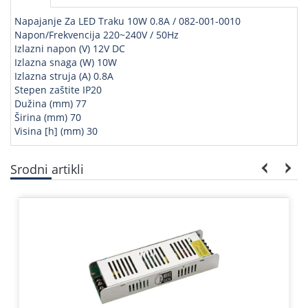
Napajanje Za LED Traku 10W 0.8A / 082-001-0010
Napon/Frekvencija 220~240V / 50Hz
Izlazni napon (V) 12V DC
Izlazna snaga (W) 10W
Izlazna struja (A) 0.8A
Stepen zaštite IP20
Dužina (mm) 77
Širina (mm) 70
Visina [h] (mm) 30
Srodni artikli