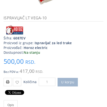
Kablovi
i
priključci
ISPRAVLJAČ LT VEGA-10
Kućna
tehnika
Šifra:
6087EV
Poslovna
Proizvod iz grupe:
Ispravljač za led trake
oprema,računari
Proizvođač:
Horoz electric
Dostupnost:
Na stanju
Strujni
500,00
program
RSD.
417,00
RSD.
Bez PDV-a:
Količina
U korpu
Opis