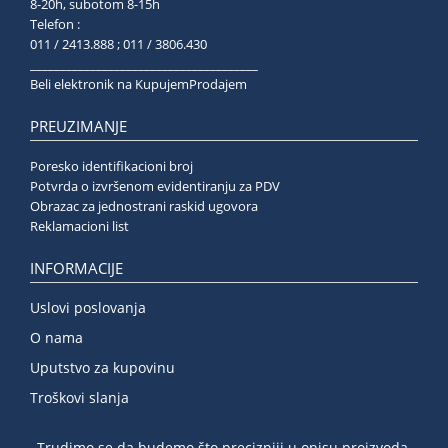
8-20h, subotom 8-15h
Telefon :
011 / 2413.888 ; 011 / 3806.430
______________________________________
Beli elektronik na KupujemProdajem
PREUZIMANJE
Poresko identifikacioni broj
Potvrda o izvršenom evidentiranju za PDV
Obrazac za jednostrani raskid ugovora
Reklamacioni list
INFORMACIJE
Uslovi poslovanja
O nama
Uputstvo za kupovinu
Troškovi slanja
Trudimo se da budemo što precizniji u opisu proizvoda,