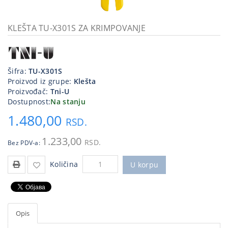
Kablovi
i
KLEŠTA TU-X301S ZA KRIMPOVANJE
priključci
Kućna
tehnika
Šifra:
TU-X301S
Proizvod iz grupe:
Klešta
Poslovna
Proizvođač:
Tni-U
oprema,računari
Dostupnost:
Na stanju
1.480,00
Strujni
RSD.
program
1.233,00
RSD.
Bez PDV-a:
Količina
U korpu
Opis