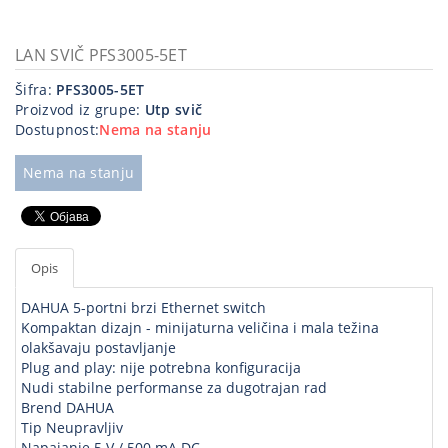
Kablovi
i
LAN SVIČ PFS3005-5ET
priključci
Šifra:
PFS3005-5ET
Proizvod iz grupe:
Utp svič
Kućna
Dostupnost:
Nema na stanju
tehnika
Poslovna
Nema na stanju
oprema,računari
Strujni
program
Opis
DAHUA 5-portni brzi Ethernet switch
Kompaktan dizajn - minijaturna veličina i mala težina
olakšavaju postavljanje
Plug and play: nije potrebna konfiguracija
Nudi stabilne performanse za dugotrajan rad
Brend DAHUA
Tip Neupravljiv
Napajanje 5 V / 500 mA DC