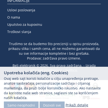
INFORMACIJE
Uslovi poslovanja
O nama
Uputstvo za kupovinu
Troškovi slanja
Trudimo se da budemo što precizniji u opisu proizvoda,
prikazu slika i samih cena, ali ne možemo garantovati da
su sve informacije kompletne i bez grešaka.
Prodavac zadržava pravo izmene.
Beli elektronik © 2026. Sva prava zadržana. -
Izrada
internet prodavnice
-
Selltico.
Upotreba kolačića (eng. Cookies)
Ovaj web sajt koristi kolačiće u cilju unapređenja pretrage,
analize saobraćaja, personalizacije sadržaja i ciljanog
marketinga, da pruži bolje korisničko iskustvo. Ako nastavite
da koristite naše web stranice, saglasni ste sa korišćenjem
naših kolačića.
Prikaži detalje
Samo neophodni
Dozvoli sve