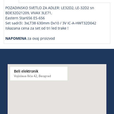
POZADINSKO SVETLO ZA ADLER: LE32D2, LE-32D2 sn
BDE32D21209, VIVAX 3LE71,
Eastern Star656 ES-656
Set sadrži: 3xLT38 630mm Dx10 / 3V IC-A-HWT32D042
Iskazana cena za set od tri led trake !
NAPOMENA
za ovaj proizvod
Beli elektronik
Vojislava Ilića 42, Beograd