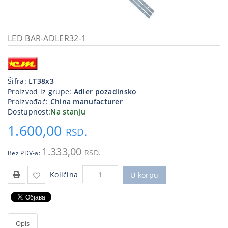
Kablovi
i
priključci
LED BAR-ADLER32-1
Kućna
tehnika
Šifra:
LT38x3
Poslovna
Proizvod iz grupe:
Adler pozadinsko
oprema,računari
Proizvođač:
China manufacturer
Dostupnost:
Na stanju
Strujni
1.600,00
program
RSD.
1.333,00
RSD.
Bez PDV-a:
Količina
U korpu
Opis