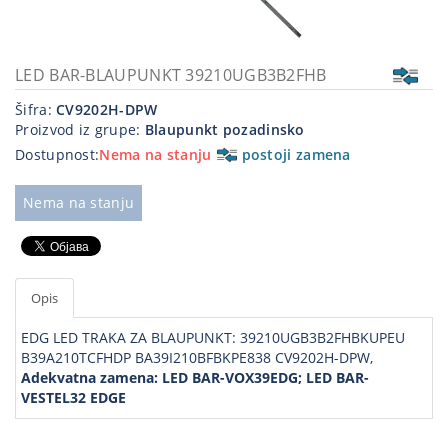
Kablovi
i
priključci
LED BAR-BLAUPUNKT 39210UGB3B2FHB
Šifra:
CV9202H-DPW
Kućna
Proizvod iz grupe:
Blaupunkt pozadinsko
tehnika
Dostupnost:
Nema na stanju
postoji zamena
Poslovna
oprema,računari
Nema na stanju
Strujni
program
Opis
EDG LED TRAKA ZA BLAUPUNKT: 39210UGB3B2FHBKUPEU
B39A210TCFHDP BA39I210BFBKPE838 CV9202H-DPW,
Adekvatna zamena: LED BAR-VOX39EDG; LED BAR-
VESTEL32 EDGE