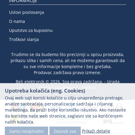
INFORMACIJE
Uslovi poslovanja
O nama
Uputstvo za kupovinu
Troškovi slanja
Trudimo se da budemo što precizniji u opisu proizvoda,
prikazu slika i samih cena, ali ne možemo garantovati da
su sve informacije kompletne i bez grešaka.
Prodavac zadržava pravo izmene.
Beli elektronik © 2026. Sva prava zadržana. -
Izrada
internet prodavnice
-
Selltico.
Upotreba kolačića (eng. Cookies)
Ovaj web sajt koristi kolačiće u cilju unapređenja pretrage,
analize saobraćaja, personalizacije sadržaja i ciljanog
marketinga, da pruži bolje korisničko iskustvo. Ako nastavite
da koristite naše web stranice, saglasni ste sa korišćenjem
naših kolačića.
Prikaži detalje
Samo neophodni
Dozvoli sve