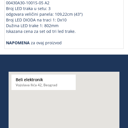
00430A30-1001S-05 A2
Broj LED traka u setu: 3
odgovara veličini panela: 109,22cm (43")
Broj LED DIODA na traci 1: Dx10
Dužina LED trake 1: 802mm
Iskazana cena za set od tri led trake.
NAPOMENA
za ovaj proizvod
Beli elektronik
Vojislava Ilića 42, Beograd