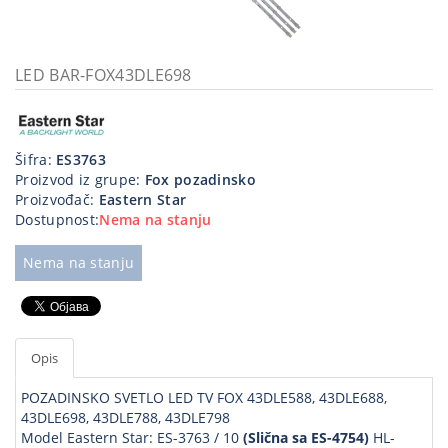
Kablovi
i
priključci
LED BAR-FOX43DLE698
Kućna
tehnika
Šifra:
ES3763
Poslovna
Proizvod iz grupe:
Fox pozadinsko
oprema,računari
Proizvođač:
Eastern Star
Dostupnost:
Nema na stanju
Strujni
program
Nema na stanju
Opis
POZADINSKO SVETLO LED TV FOX 43DLE588, 43DLE688,
43DLE698, 43DLE788, 43DLE798
Model Eastern Star: ES-3763 / 10
(Slična sa ES-4754)
HL-