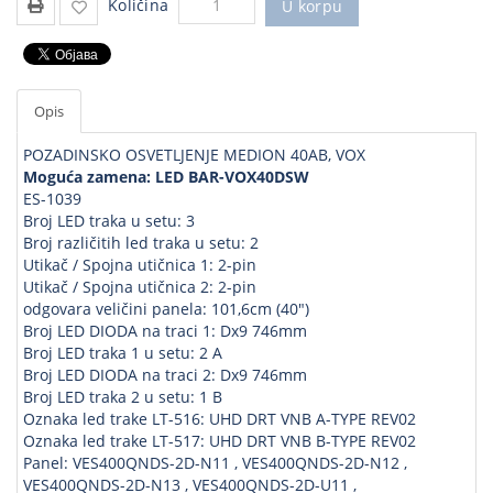
Količina
U korpu
Opis
POZADINSKO OSVETLJENJE MEDION 40AB, VOX
Moguća zamena: LED BAR-VOX40DSW
ES-1039
Broj LED traka u setu: 3
Broj različitih led traka u setu: 2
Utikač / Spojna utičnica 1: 2-pin
Utikač / Spojna utičnica 2: 2-pin
odgovara veličini panela: 101,6cm (40")
Broj LED DIODA na traci 1: Dx9 746mm
Broj LED traka 1 u setu: 2 A
Broj LED DIODA na traci 2: Dx9 746mm
Broj LED traka 2 u setu: 1 B
Oznaka led trake LT-516: UHD DRT VNB A-TYPE REV02
Oznaka led trake LT-517: UHD DRT VNB B-TYPE REV02
Panel: VES400QNDS-2D-N11 , VES400QNDS-2D-N12 ,
VES400QNDS-2D-N13 , VES400QNDS-2D-U11 ,