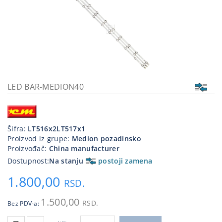
Kablovi
i
priključci
Kućna
tehnika
Poslovna
LED BAR-MEDION40
oprema,računari
Strujni
program
Šifra:
LT516x2LT517x1
Proizvod iz grupe:
Medion pozadinsko
Proizvođač:
China manufacturer
Dostupnost:
Na stanju
postoji zamena
1.800,00
RSD.
1.500,00
RSD.
Bez PDV-a: