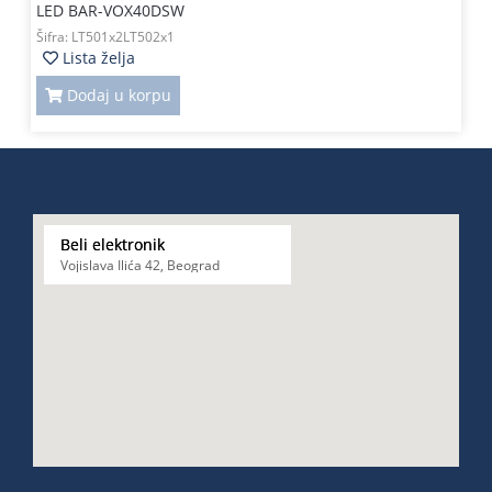
LED BAR-VOX40DSW
Šifra:
LT501x2LT502x1
Lista želja
Dodaj u korpu
Beli elektronik
Vojislava Ilića 42, Beograd