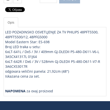
Opis
LED POZADINSKO OSVETLJENJE ZA TV PHILIPS 48PFT5500,
48PFT5500/12, 48PFG5000
Model Eastern Star: ES-698
Broj LED traka u setu:
6xLT-641L / Dx5 / 3V / 409mm GJ-DLEDII P5-480-D611-V6-L
3A5CX41317L 01J64
6xLT-642R / Dx6 / 3V / 528mm GJ-DLEDII P5-480-D611-V7-R
3A6CX53017R
odgovara veličini panela: 21,92cm (48")
Iskazana cena za set.
NAPOMENA
za ovaj proizvod