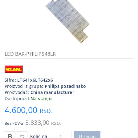
Kablovi
i
priključci
Kućna
tehnika
Poslovna
LED BAR-PHILIPS48LR
oprema,računari
Strujni
program
Šifra:
LT641x6LT642x6
Proizvod iz grupe:
Philips pozadinsko
Proizvođač:
China manufacturer
Dostupnost:
Na stanju
4.600,00
RSD.
3.833,00
RSD.
Bez PDV-a:
Količina
U korpu