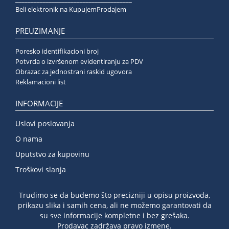
Beli elektronik na KupujemProdajem
PREUZIMANJE
Poresko identifikacioni broj
Potvrda o izvršenom evidentiranju za PDV
Obrazac za jednostrani raskid ugovora
Reklamacioni list
INFORMACIJE
Uslovi poslovanja
O nama
Uputstvo za kupovinu
Troškovi slanja
Trudimo se da budemo što precizniji u opisu proizvoda,
prikazu slika i samih cena, ali ne možemo garantovati da
su sve informacije kompletne i bez grešaka.
Prodavac zadržava pravo izmene.