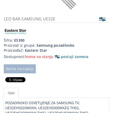
Kablovi
i
priključci
LED BAR-SAMSUNG UE32E
Kućna
tehnika
Šifra:
ES390
Poslovna
Proizvod iz grupe:
Samsung pozadinsko
oprema,računari
Proizvođač:
Eastern Star
Dostupnost:
Nema na stanju
postoji zamena
Strujni
program
Nema na stanju
Opis
POZADINSKO OSVETLJENJE ZA SAMSUNG TV,
UE32EH5020WXXH, UE32EH5000WXZG TH02,
UE32EH5300WXXH TH02, UE32EH5450WXXH TH02 ,