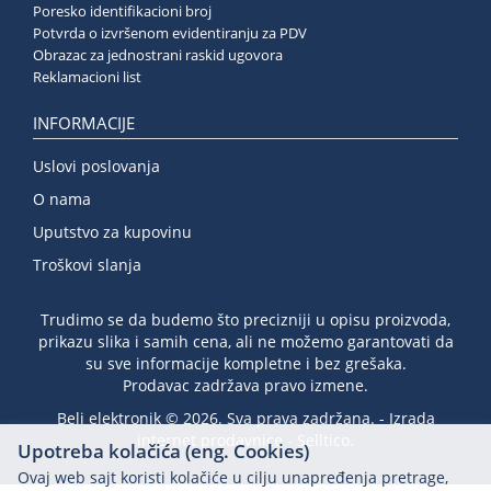
Poresko identifikacioni broj
Potvrda o izvršenom evidentiranju za PDV
Obrazac za jednostrani raskid ugovora
Reklamacioni list
INFORMACIJE
Uslovi poslovanja
O nama
Uputstvo za kupovinu
Troškovi slanja
Trudimo se da budemo što precizniji u opisu proizvoda,
prikazu slika i samih cena, ali ne možemo garantovati da
su sve informacije kompletne i bez grešaka.
Prodavac zadržava pravo izmene.
Beli elektronik © 2026. Sva prava zadržana. -
Izrada
internet prodavnice
-
Selltico.
Upotreba kolačića (eng. Cookies)
Ovaj web sajt koristi kolačiće u cilju unapređenja pretrage,