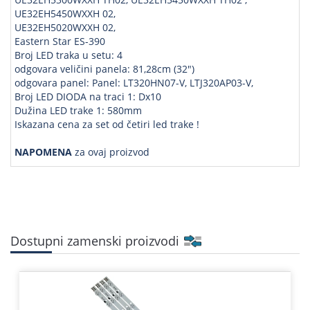
UE32EH5450WXXH 02,
UE32EH5020WXXH 02,
Eastern Star ES-390
Broj LED traka u setu: 4
odgovara veličini panela: 81,28cm (32")
odgovara panel: Panel: LT320HN07-V, LTJ320AP03-V,
Broj LED DIODA na traci 1: Dx10
Dužina LED trake 1: 580mm
Iskazana cena za set od četiri led trake !
NAPOMENA
za ovaj proizvod
Dostupni zamenski proizvodi