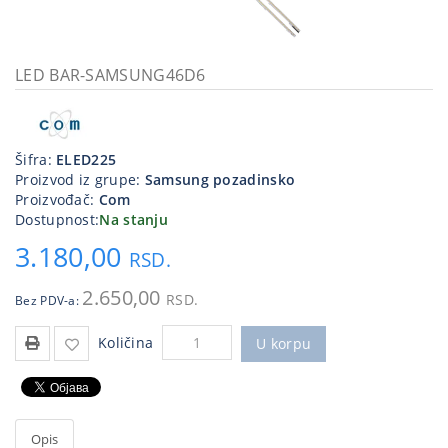
Kablovi
i
priključci
LED BAR-SAMSUNG46D6
Kućna
tehnika
Šifra:
ELED225
Poslovna
Proizvod iz grupe:
Samsung pozadinsko
oprema,računari
Proizvođač:
Com
Dostupnost:
Na stanju
Strujni
3.180,00
program
RSD.
2.650,00
RSD.
Bez PDV-a:
Količina
U korpu
Opis