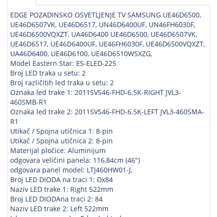
EDGE POZADINSKO OSVETLJENJE TV SAMSUNG UE46D6500,
UE46D6507VK, UE46D6517, UN46D6400UF, UN46FH6030F,
UE46D6500VQXZT, UA46D6400 UE46D6500, UE46D6507VK,
UE46D6517, UE46D6400UF, UE46FH6030F, UE46D6500VQXZT,
UA46D6400, UE46D6100, UE46D6510WSXZG,
Model Eastern Star: ES-ELED-225
Broj LED traka u setu: 2
Broj različitih led traka u setu: 2
Oznaka led trake 1: 2011SVS46-FHD-6.5K-RIGHT JVL3-
460SMB-R1
Oznaka led trake 2: 2011SVS46-FHD-6.5K-LEFT JVL3-460SMA-
R1
Utikač / Spojna utičnica 1: 8-pin
Utikač / Spojna utičnica 2: 8-pin
Materijal pločice: Aluminijum
odgovara veličini panela: 116,84cm (46")
odgovara panel model: LTJ460HW01-J,
Broj LED DIODA na traci 1: Dx84
Naziv LED trake 1: Right 522mm
Broj LED DIODAna traci 2: 84
Naziv LED trake 2: Left 522mm