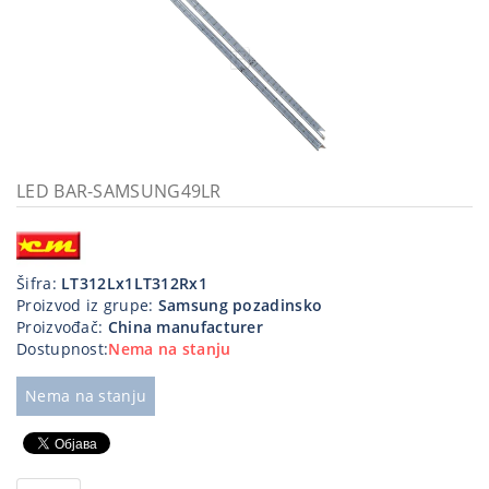
Kablovi
i
priključci
Kućna
tehnika
Poslovna
LED BAR-SAMSUNG49LR
oprema,računari
Strujni
program
Šifra:
LT312Lx1LT312Rx1
Proizvod iz grupe:
Samsung pozadinsko
Proizvođač:
China manufacturer
Dostupnost:
Nema na stanju
Nema na stanju