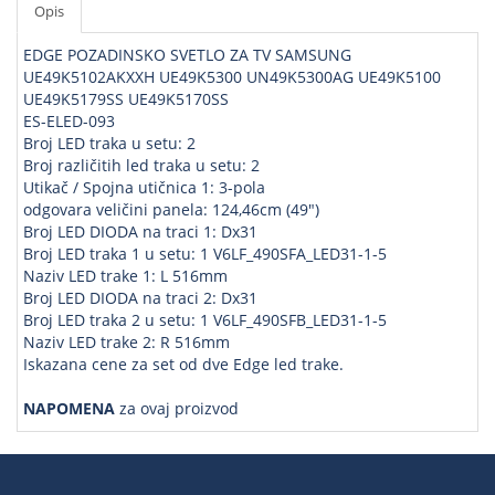
Opis
EDGE POZADINSKO SVETLO ZA TV SAMSUNG
UE49K5102AKXXH UE49K5300 UN49K5300AG UE49K5100
UE49K5179SS UE49K5170SS
ES-ELED-093
Broj LED traka u setu: 2
Broj različitih led traka u setu: 2
Utikač / Spojna utičnica 1: 3-pola
odgovara veličini panela: 124,46cm (49")
Broj LED DIODA na traci 1: Dx31
Broj LED traka 1 u setu: 1 V6LF_490SFA_LED31-1-5
Naziv LED trake 1: L 516mm
Broj LED DIODA na traci 2: Dx31
Broj LED traka 2 u setu: 1 V6LF_490SFB_LED31-1-5
Naziv LED trake 2: R 516mm
Iskazana cene za set od dve Edge led trake.
NAPOMENA
za ovaj proizvod