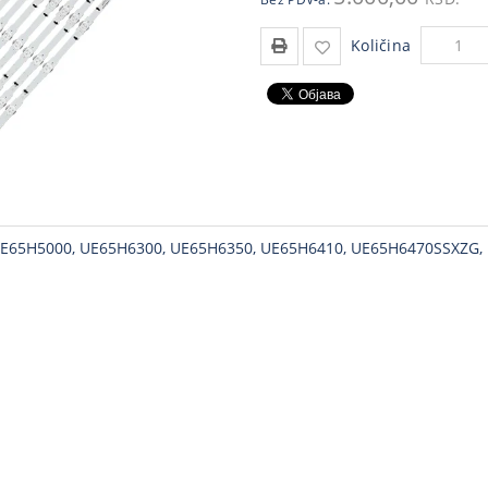
Količina
5H5000, UE65H6300, UE65H6350, UE65H6410, UE65H6470SSXZG, U