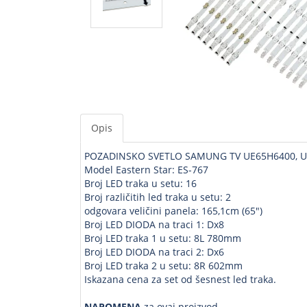
Opis
POZADINSKO SVETLO SAMUNG TV UE65H6400, UE6
Model Eastern Star: ES-767
Broj LED traka u setu: 16
Broj različitih led traka u setu: 2
odgovara veličini panela: 165,1cm (65")
Broj LED DIODA na traci 1: Dx8
Broj LED traka 1 u setu: 8L 780mm
Broj LED DIODA na traci 2: Dx6
Broj LED traka 2 u setu: 8R 602mm
Iskazana cena za set od šesnest led traka.
NAPOMENA
za ovaj proizvod