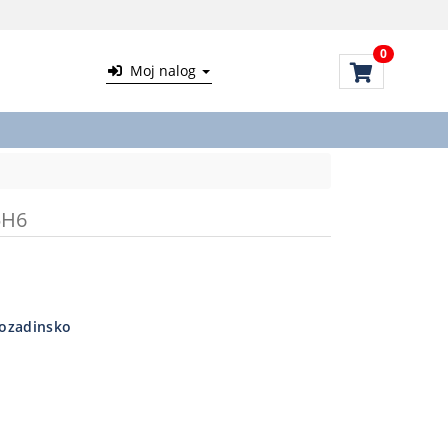
0
Moj nalog
5H6
ozadinsko