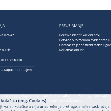
JA
PREUZIMANJE
va Ilića 42,
Poresko identifikacioni broj
ograd
Potvrda o izvršenom evidentiranju
Obrazac za jednostrani raskid ugo
ubotom 8-15h
Reklamacioni list
; 011 / 3806.430
________________________
k na KupujemProdajem
proizvoda, prikazu slika i samih cena, ali ne možemo garantovati d
kolačića (eng. Cookies)
Prodavac zadržava pravo izmene.
t koristi kolačiće u cilju unapređenja pretrage, analize saobraćaja,
ektronik © 2026. Sva prava zadržana. -
Izrada internet prodavnice
-