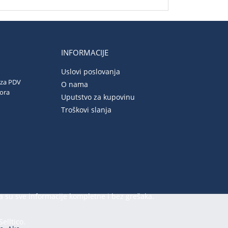
INFORMACIJE
Uslovi poslovanja
 za PDV
O nama
vora
Uputstvo za kupovinu
Troškovi slanja
a su sve informacije kompletne i bez grešaka.
Selltico.