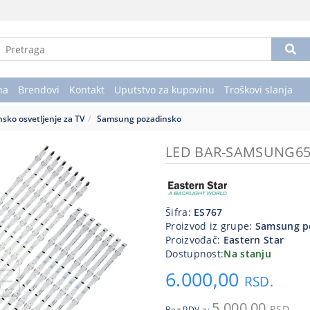
na
Brendovi
Kontakt
Uputstvo za kupovinu
Troškovi slanja
sko osvetljenje za TV
Samsung pozadinsko
LED BAR-SAMSUNG6
Šifra:
ES767
Proizvod iz grupe:
Samsung p
Proizvođač:
Eastern Star
Dostupnost:
Na stanju
6.000,00
RSD.
5.000,00
RSD.
Bez PDV-a: