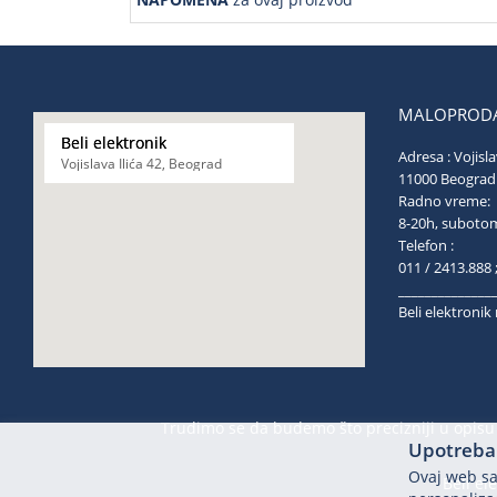
MALOPRODA
Beli elektronik
Adresa : Vojisla
Vojislava Ilića 42, Beograd
11000 Be
Radno vreme:
8-20h, s
Telefon :
011 / 2413.888 
______________
Beli elektroni
Trudimo se da budemo što precizniji u opisu 
Upotreba 
Ovaj web saj
Beli el