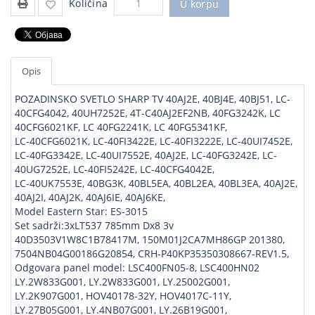
Količina
U korpu
Opis
POZADINSKO SVETLO SHARP TV 40AJ2E, 40BJ4E, 40BJ51, LC-
40CFG4042, 40UH7252E, 4T-C40AJ2EF2NB, 40FG3242K, LC
40CFG6021KF, LC 40FG2241K, LC 40FG5341KF,
LC-40CFG6021K, LC-40FI3422E, LC-40FI3222E, LC-40UI7452E,
LC-40FG3342E, LC-40UI7552E, 40AJ2E, LC-40FG3242E, LC-
40UG7252E, LC-40FI5242E, LC-40CFG4042E,
LC-40UK7553E, 40BG3K, 40BL5EA, 40BL2EA, 40BL3EA, 40AJ2E,
40AJ2I, 40AJ2K, 40AJ6IE, 40AJ6KE,
Model Eastern Star: ES-3015
Set sadrži:3xLT537 785mm Dx8 3v
40D3503V1W8C1B78417M, 150M01J2CA7MH86GP 201380,
7504NB04G00186G20854, CRH-P40KP35350308667-REV1.5,
Odgovara panel model: LSC400FN05-8, LSC400HN02
LY.2W833G001, LY.2W833G001, LY.25002G001,
LY.2K907G001, HOV40178-32Y, HOV4017C-11Y,
LY.27B05G001, LY.4NB07G001, LY.26B19G001,