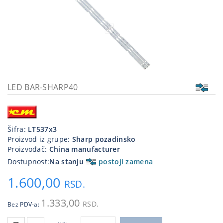
Kablovi
i
priključci
Kućna
tehnika
Poslovna
LED BAR-SHARP40
oprema,računari
Strujni
program
Šifra:
LT537x3
Proizvod iz grupe:
Sharp pozadinsko
Proizvođač:
China manufacturer
Dostupnost:
Na stanju
postoji zamena
1.600,00
RSD.
1.333,00
RSD.
Bez PDV-a: