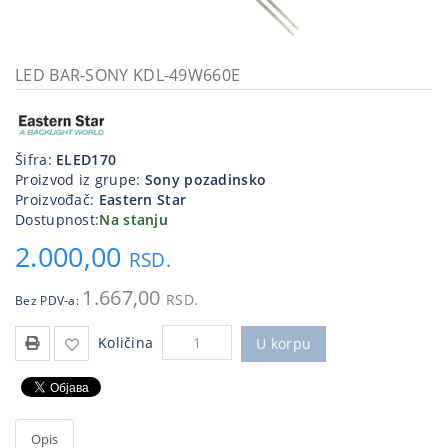
Kablovi
i
priključci
LED BAR-SONY KDL-49W660E
Kućna
tehnika
Šifra:
ELED170
Poslovna
Proizvod iz grupe:
Sony pozadinsko
oprema,računari
Proizvođač:
Eastern Star
Dostupnost:
Na stanju
Strujni
2.000,00
program
RSD.
1.667,00
RSD.
Bez PDV-a:
Količina
U korpu
Opis