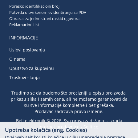
Poresko identifikacioni broj
Potvrda o izvršenom evidentiranju za PDV
Obrazac za jednostrani raskid ugovora
Reklamacioni list
INFORMACIJE
Uslovi poslovanja
O nama
Uputstvo za kupovinu
Troškovi slanja
Trudimo se da budemo što precizniji u opisu proizvoda,
prikazu slika i samih cena, ali ne možemo garantovati da
su sve informacije kompletne i bez grešaka.
Prodavac zadržava pravo izmene.
Beli elektronik © 2026. Sva prava zadržana. -
Izrada
internet prodavnice
-
Selltico.
Upotreba kolačića (eng. Cookies)
Ovaj web sajt koristi kolačiće u cilju unapređenja pretrage,