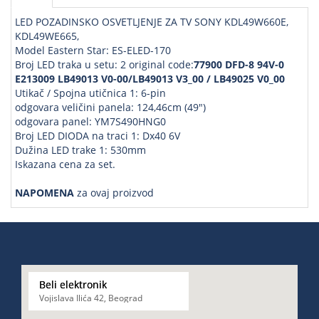
LED POZADINSKO OSVETLJENJE ZA TV SONY KDL49W660E,
KDL49WE665,
Model Eastern Star: ES-ELED-170
Broj LED traka u setu: 2 original code:
77900 DFD-8 94V-0
E213009 LB49013 V0-00/LB49013 V3_00 / LB49025 V0_00
Utikač / Spojna utičnica 1: 6-pin
odgovara veličini panela: 124,46cm (49")
odgovara panel: YM7S490HNG0
Broj LED DIODA na traci 1: Dx40 6V
Dužina LED trake 1: 530mm
Iskazana cena za set.
NAPOMENA
za ovaj proizvod
Beli elektronik
Vojislava Ilića 42, Beograd