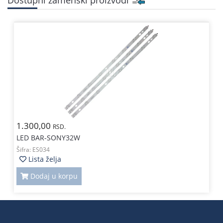
1.300,00
RSD.
LED BAR-SONY32W
Šifra:
ES034
Lista želja
Dodaj u korpu