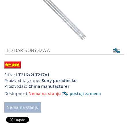
Kablovi
i
priključci
Kućna
tehnika
Poslovna
LED BAR-SONY32WA
oprema,računari
Strujni
program
Šifra:
LT216x2LT217x1
Proizvod iz grupe:
Sony pozadinsko
Proizvođač:
China manufacturer
Dostupnost:
Nema na stanju
postoji zamena
Nema na stanju