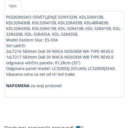
Opis
POZADINSKO OSVETLJENJE SONY32W, KDL32R410B,
KDL32R430B, KDL32R415B, KDL32R433B, KDL48R483B,
KDL32R435B, KDL32R413B, KDL-32R410B, KDL-32R415B, KDL-
32R430B, KDL-32R435A, KDL-32R435B,
Model Eastern Star: ES-034
Set sadrži:
2xLT216 583mm Dx8 3V WXCA NDSOEM WA TYPE REV0.0
1xLT217 583mm Dx8 3V WXCA NDSOEM WB TYPE REV0.0
odgovara veličini panela: 81,28cm (32")
Odgovara panel model: LC320DXJ (SF) (A9), LC320DXJSFA9,
Iskazana cena za set od tri led trake.
NAPOMENA
za ovaj proizvod
Dostupni zamenski proizvodi