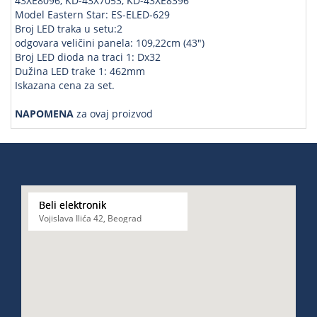
43XE8096, KD-43X7053, KD-43XE8396
Model Eastern Star: ES-ELED-629
Broj LED traka u setu:2
odgovara veličini panela: 109,22cm (43")
Broj LED dioda na traci 1: Dx32
Dužina LED trake 1: 462mm
Iskazana cena za set.
NAPOMENA
za ovaj proizvod
Beli elektronik
Vojislava Ilića 42, Beograd