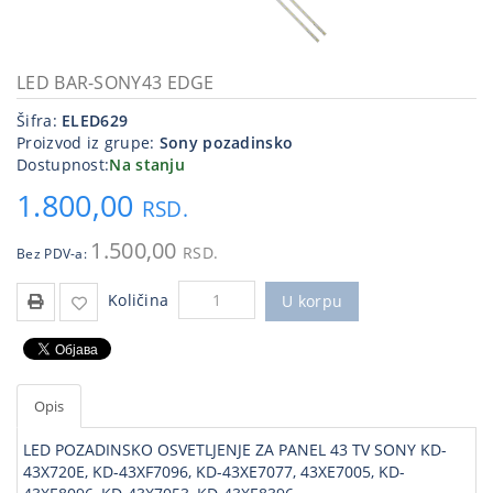
Kablovi
i
priključci
LED BAR-SONY43 EDGE
Šifra:
ELED629
Kućna
Proizvod iz grupe:
Sony pozadinsko
tehnika
Dostupnost:
Na stanju
Poslovna
1.800,00
RSD.
oprema,računari
1.500,00
RSD.
Bez PDV-a:
Strujni
program
Količina
U korpu
Opis
LED POZADINSKO OSVETLJENJE ZA PANEL 43 TV SONY KD-
43X720E, KD-43XF7096, KD-43XE7077, 43XE7005, KD-