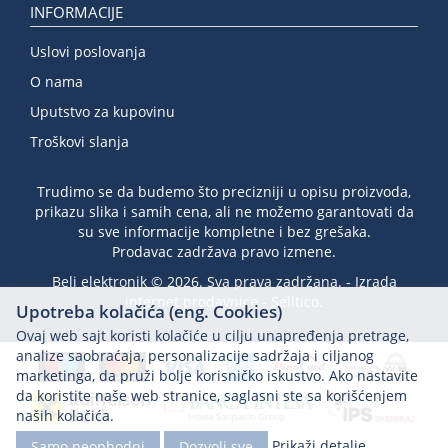
INFORMACIJE
Uslovi poslovanja
O nama
Uputstvo za kupovinu
Troškovi slanja
Trudimo se da budemo što precizniji u opisu proizvoda,
prikazu slika i samih cena, ali ne možemo garantovati da
su sve informacije kompletne i bez grešaka.
Prodavac zadržava pravo izmene.
Beli elektronik © 2026. Sva prava zadržana. -
Izrada
internet prodavnice
-
Selltico.
Upotreba kolačića (eng. Cookies)
Ovaj web sajt koristi kolačiće u cilju unapređenja pretrage,
analize saobraćaja, personalizacije sadržaja i ciljanog
marketinga, da pruži bolje korisničko iskustvo. Ako nastavite
da koristite naše web stranice, saglasni ste sa korišćenjem
naših kolačića.
Prikaži detalje
Samo neophodni
Dozvoli sve