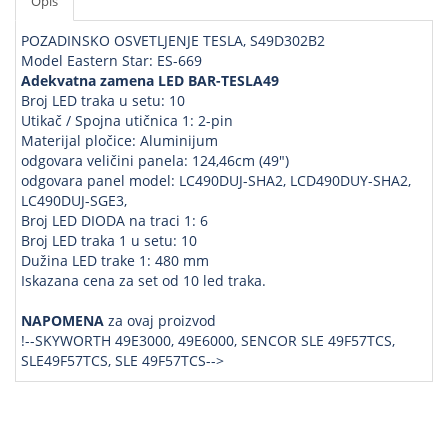
Opis
POZADINSKO OSVETLJENJE TESLA, S49D302B2
Model Eastern Star: ES-669
Adekvatna zamena LED BAR-TESLA49
Broj LED traka u setu: 10
Utikač / Spojna utičnica 1: 2-pin
Materijal pločice: Aluminijum
odgovara veličini panela: 124,46cm (49")
odgovara panel model: LC490DUJ-SHA2, LCD490DUY-SHA2,
LC490DUJ-SGE3,
Broj LED DIODA na traci 1: 6
Broj LED traka 1 u setu: 10
Dužina LED trake 1: 480 mm
Iskazana cena za set od 10 led traka.
NAPOMENA
za ovaj proizvod
!--SKYWORTH 49E3000, 49E6000, SENCOR SLE 49F57TCS,
SLE49F57TCS, SLE 49F57TCS-->