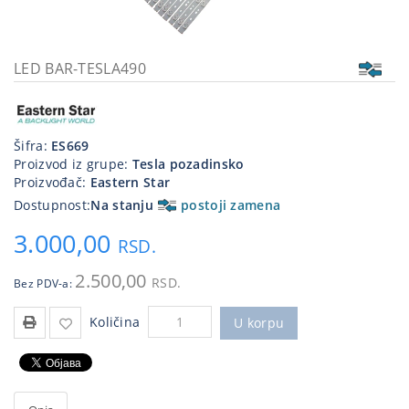
Kablovi
i
priključci
LED BAR-TESLA490
Kućna
tehnika
Šifra:
ES669
Poslovna
Proizvod iz grupe:
Tesla pozadinsko
oprema,računari
Proizvođač:
Eastern Star
Dostupnost:
Na stanju
postoji zamena
Strujni
program
3.000,00
RSD.
2.500,00
RSD.
Bez PDV-a:
Količina
U korpu