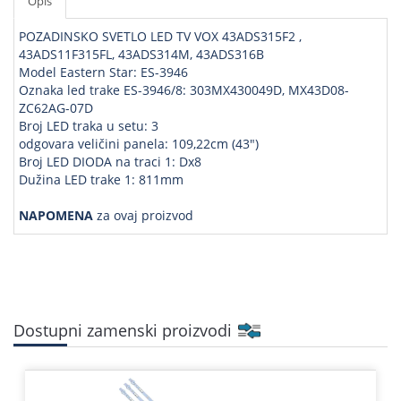
Opis
POZADINSKO SVETLO LED TV VOX 43ADS315F2 ,
43ADS11F315FL, 43ADS314M, 43ADS316B
Model Eastern Star: ES-3946
Oznaka led trake ES-3946/8: 303MX430049D, MX43D08-
ZC62AG-07D
Broj LED traka u setu: 3
odgovara veličini panela: 109,22cm (43")
Broj LED DIODA na traci 1: Dx8
Dužina LED trake 1: 811mm
NAPOMENA
za ovaj proizvod
Dostupni zamenski proizvodi