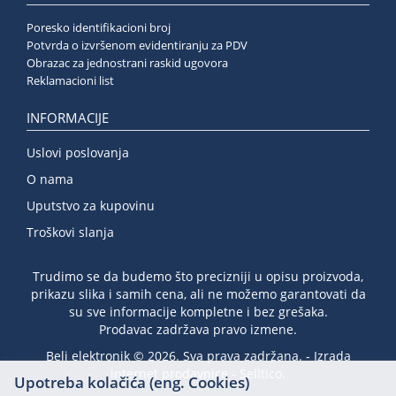
Poresko identifikacioni broj
Potvrda o izvršenom evidentiranju za PDV
Obrazac za jednostrani raskid ugovora
Reklamacioni list
INFORMACIJE
Uslovi poslovanja
O nama
Uputstvo za kupovinu
Troškovi slanja
Trudimo se da budemo što precizniji u opisu proizvoda,
prikazu slika i samih cena, ali ne možemo garantovati da
su sve informacije kompletne i bez grešaka.
Prodavac zadržava pravo izmene.
Beli elektronik © 2026. Sva prava zadržana. -
Izrada
internet prodavnice
-
Selltico.
Upotreba kolačića (eng. Cookies)