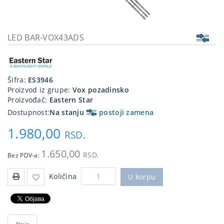
Kablovi
i
priključci
LED BAR-VOX43ADS
Kućna
tehnika
Šifra:
ES3946
Poslovna
Proizvod iz grupe:
Vox pozadinsko
oprema,računari
Proizvođač:
Eastern Star
Dostupnost:
Na stanju
postoji zamena
Strujni
program
1.980,00
RSD.
1.650,00
RSD.
Bez PDV-a:
Količina
U korpu