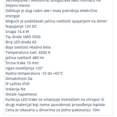
Samolepljiva i fleksibilna, omogućava laku montažu na
željeno mesto
Odlikuje je dug radni vek i mala potrošnja električne
energije
Moguće je podešavati jačinu svetlosti spajanjem na dimer
Napajanje 12V DC
Snaga 14.4 W
Tip diode SMD 5050
Broj LED dioda 60
Boja svetlosti Hladno bela
Temperatura svet. 6000 K
Jačina svetlosti 480 lm
Širina trake 10 mm
Ugao osvetljenja 120°
Radna temperatura -10 do +65°C
Dimabilnost Da
IP zaštita IP20
Izolacija Ne
Ostale napomene:
Funkcija LED trake se umanjuje montažom na stiropor ili
drugi materijal koji nema sposobnost provođenja toplote
Cena je iskazana u dinarima za jedno pakovanju: 10m