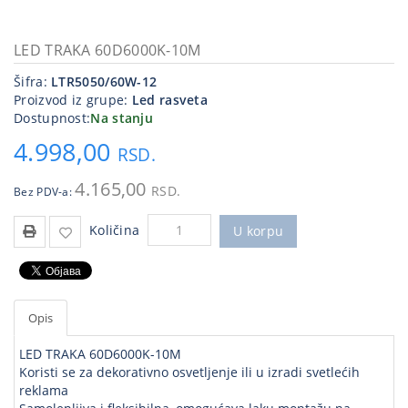
Kablovi
i
LED TRAKA 60D6000K-10M
priključci
Šifra:
LTR5050/60W-12
Proizvod iz grupe:
Led rasveta
Kućna
Dostupnost:
Na stanju
tehnika
4.998,00
RSD.
Poslovna
oprema,računari
4.165,00
RSD.
Bez PDV-a:
Strujni
Količina
program
U korpu
Opis
LED TRAKA 60D6000K-10M
Koristi se za dekorativno osvetljenje ili u izradi svetlećih
reklama