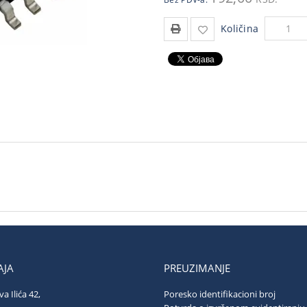
Količina
JA
PREUZIMANJE
va Ilića 42,
Poresko identifikacioni broj