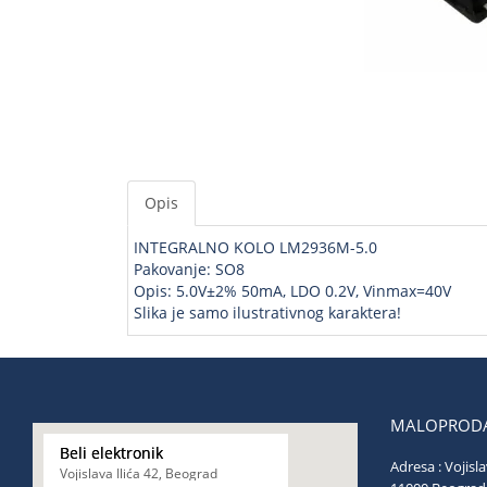
Opis
INTEGRALNO KOLO LM2936M-5.0
Pakovanje: SO8
Opis: 5.0V±2% 50mA, LDO 0.2V, Vinmax=40V
Slika je samo ilustrativnog karaktera!
MALOPRODA
Beli elektronik
Adresa : Vojisla
Vojislava Ilića 42, Beograd