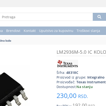
na
Brendovi
Kontakt
Uputstvo za kupovinu
Troškovi slanja
alno kolo
LM2936M-5.0 IC KOL
Šifra:
48318C
Proizvod iz grupe:
Integralno
Proizvođač:
Texas Instrument
Dostupnost:
Na stanju
230,00
RSD.
192,00
RSD.
Bez PDV-a: