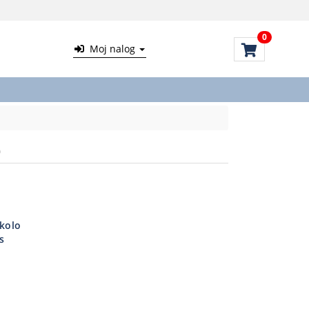
0
Moj nalog
O
 kolo
s