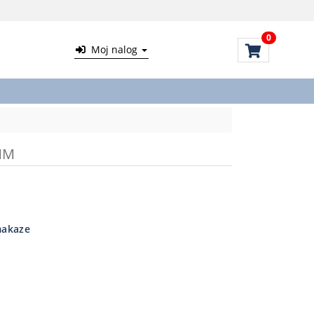
0
Moj nalog
MM
makaze