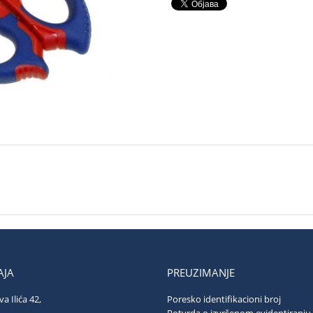
JA
PREUZIMANJE
va Ilića 42,
Poresko identifikacioni broj