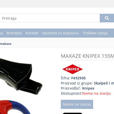
na
Brendovi
Kontakt
Uputstvo za kupovinu
Troškovi slanja
i makaze
MAKAZE KNIPEX 155
Šifra:
F492905
Proizvod iz grupe:
Skalpeli i 
Proizvođač:
Knipex
Dostupnost:
Nema na stanju
Nema na stanju