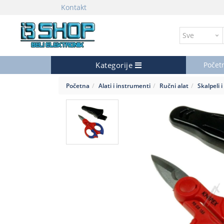
Kontakt
Kategorije
Počet
Početna
Alati i instrumenti
Ručni alat
Skalpeli 