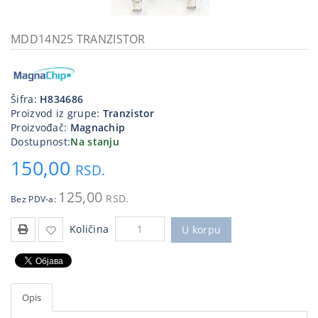
Kablovi
i
MDD14N25 TRANZISTOR
priključci
Kućna
tehnika
Šifra:
H834686
Proizvod iz grupe:
Tranzistor
Poslovna
Proizvođač:
Magnachip
oprema,računari
Dostupnost:
Na stanju
150,00
Strujni
RSD.
program
125,00
RSD.
Bez PDV-a:
Količina
U korpu
Opis