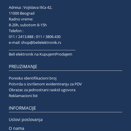
Adresa : Vojislava Ilića 42,
11000 Beograd
Radno vreme:
8-20h, subotom 8-15h
Telefon :
011 / 2413.888 ; 011 / 3806.430
e-mail:
shop@belielektronik.rs
______________________________________
Beli elektronik na KupujemProdajem
PREUZIMANJE
Poresko identifikacioni broj
Potvrda o izvršenom evidentiranju za PDV
Obrazac za jednostrani raskid ugovora
Reklamacioni list
INFORMACIJE
Uslovi poslovanja
O nama