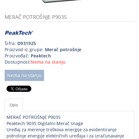
Kablovi
i
MERAČ POTROŠNJE P9035
priključci
Kućna
tehnika
Šifra:
D931925
Proizvod iz grupe:
Merač potrošnje
Poslovna
Proizvođač:
Peaktech
oprema,računari
Dostupnost:
Nema na stanju
Strujni
Nema na stanju
program
Opis
MERAČ POTROŠNJE P9035
Peaktech 9035 Digitalni-Merač snage
Uređaj za merenje troškova energije za evidentiranje
potrošnje energije električnih uređaja i za izračunavanje