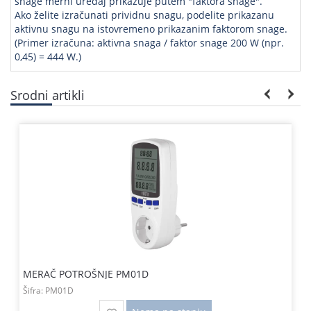
snage merni uređaj prikazuje putem "faktora snage".
Ako želite izračunati prividnu snagu, podelite prikazanu
aktivnu snagu na istovremeno prikazanim faktorom snage.
(Primer izračuna: aktivna snaga / faktor snage 200 W (npr.
0,45) = 444 W.)
Srodni artikli
MERAČ POTROŠNJE PM01D
Šifra:
PM01D