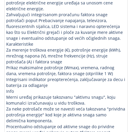
potrošnje električne energije uređaja sa unosom cene
električne energije.
Zahvaljujući integrisanom proračunu faktora snage
potrošači poput Prebacivanje napajanja, televizora,
fluorescentnih sijalica, LED sistema i naravno opterećenja
kao što su Električni grejači i ploče za kuvanje mere aktivne
snage i eventualno odstupanje od većih očiglednih snaga.
Karakteristike
Za merenje troškova energije (€), potrošnje energije (kWh),
mrežnog napona (V), mrežne frekvencije (Hz), struje
potrošača (A) i faktora snage
Prikaz maksimalne potrošnje (Wmax), vremena, radnog
dana, vremena potrošnje, faktora snage (otprilike 1 W)
Integrisani indikator preopterećenja, zaključavanje za decu i
baterija za odlaganje
Info
Merni uređaj prikazuje takozvanu "aktivnu snagu", koju
komunalci izračunavaju u vidu troškova.
Za neke potrošače može se navesti veća takozvana "prividna
potrošnja energije" kod koje je aktivna snaga samo
delimična komponenta.
Procentualno odstupanje od aktivne snage do prividne