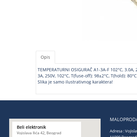
Opis
TEMPERATURNI OSIGURAČ A1-3A-F 102°C, 3.0A, 
3A, 250V, 102°C, T(fuse-off): 98±2°C, T(hold): 80°
Slika je samo ilustrativnog karaktera!
MALOPRODA
Beli elektronik
Adresa : Vojisla
Vojislava Ilića 42, Beograd