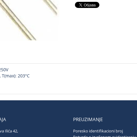
250V
C, T(max): 203°C
JA
PREUZIMANJE
va Ilića 42,
Poresko identifikacioni broj