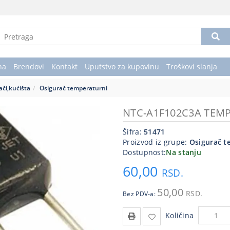
na
Brendovi
Kontakt
Uputstvo za kupovinu
Troškovi slanja
ači,kućišta
Osigurač temperaturni
NTC-A1F102C3A TEM
Šifra:
51471
Proizvod iz grupe:
Osigurač t
Dostupnost:
Na stanju
60,00
RSD.
50,00
RSD.
Bez PDV-a:
Količina