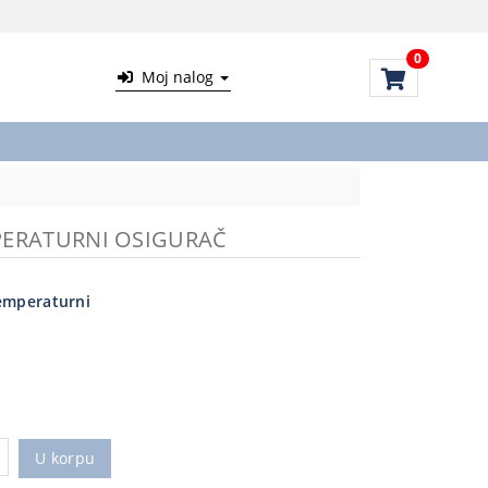
0
Moj nalog
PERATURNI OSIGURAČ
emperaturni
U korpu