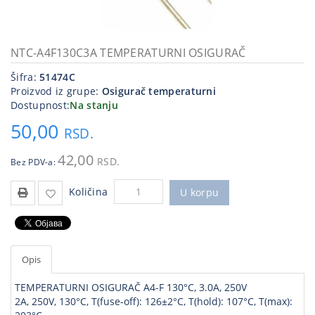
Kablovi
i
priključci
NTC-A4F130C3A TEMPERATURNI OSIGURAČ
Šifra:
51474C
Kućna
Proizvod iz grupe:
Osigurač temperaturni
tehnika
Dostupnost:
Na stanju
Poslovna
50,00
RSD.
oprema,računari
42,00
RSD.
Bez PDV-a:
Strujni
program
Količina
U korpu
Opis
TEMPERATURNI OSIGURAČ A4-F 130°C, 3.0A, 250V
2A, 250V, 130°C, T(fuse-off): 126±2°C, T(hold): 107°C, T(max):