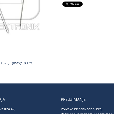
: 157?, T(max): 260°C
JA
PREUZIMANJE
va Ilića 42,
Poresko identifikacioni broj