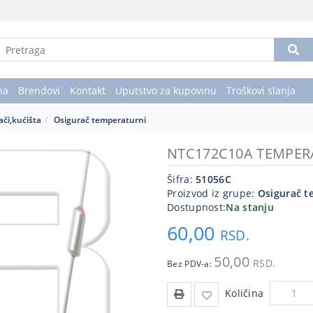
na
Brendovi
Kontakt
Uputstvo za kupovinu
Troškovi slanja
ači,kućišta
Osigurač temperaturni
NTC172C10A TEMPER
Šifra:
51056C
Proizvod iz grupe:
Osigurač t
Dostupnost:
Na stanju
60,00
RSD.
50,00
RSD.
Bez PDV-a:
Količina