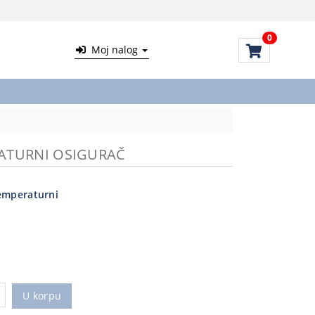
0
Moj nalog
ATURNI OSIGURAČ
emperaturni
U korpu