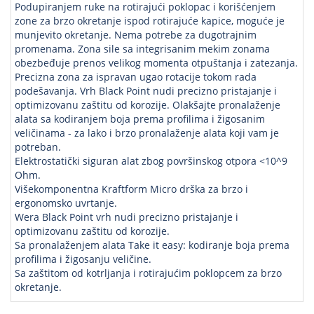
Podupiranjem ruke na rotirajući poklopac i korišćenjem
zone za brzo okretanje ispod rotirajuće kapice, moguće je
munjevito okretanje. Nema potrebe za dugotrajnim
promenama. Zona sile sa integrisanim mekim zonama
obezbeđuje prenos velikog momenta otpuštanja i zatezanja.
Precizna zona za ispravan ugao rotacije tokom rada
podešavanja. Vrh Black Point nudi precizno pristajanje i
optimizovanu zaštitu od korozije. Olakšajte pronalaženje
alata sa kodiranjem boja prema profilima i žigosanim
veličinama - za lako i brzo pronalaženje alata koji vam je
potreban.
Elektrostatički siguran alat zbog površinskog otpora <10^9
Ohm.
Višekomponentna Kraftform Micro drška za brzo i
ergonomsko uvrtanje.
Wera Black Point vrh nudi precizno pristajanje i
optimizovanu zaštitu od korozije.
Sa pronalaženjem alata Take it easy: kodiranje boja prema
profilima i žigosanju veličine.
Sa zaštitom od kotrljanja i rotirajućim poklopcem za brzo
okretanje.