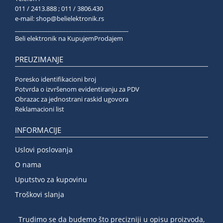
011 / 2413.888 ; 011 / 3806.430
e-mail:
shop@belielektronik.rs
______________________________________
Beli elektronik na KupujemProdajem
PREUZIMANJE
Poresko identifikacioni broj
Potvrda o izvršenom evidentiranju za PDV
Obrazac za jednostrani raskid ugovora
Reklamacioni list
INFORMACIJE
Uslovi poslovanja
O nama
Uputstvo za kupovinu
Troškovi slanja
Trudimo se da budemo što precizniji u opisu proizvoda,