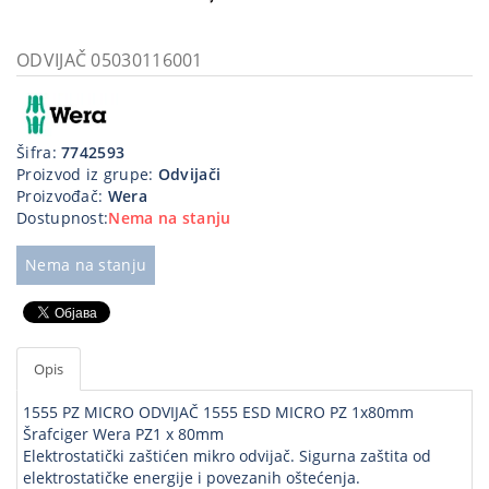
Kablovi
i
ODVIJAČ 05030116001
priključci
Kućna
tehnika
Šifra:
7742593
Proizvod iz grupe:
Odvijači
Poslovna
Proizvođač:
Wera
oprema,računari
Dostupnost:
Nema na stanju
Strujni
Nema na stanju
program
Opis
1555 PZ MICRO ODVIJAČ 1555 ESD MICRO PZ 1x80mm
Šrafciger Wera PZ1 x 80mm
Elektrostatički zaštićen mikro odvijač. Sigurna zaštita od
elektrostatičke energije i povezanih oštećenja.