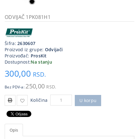
Kablovi
i
ODVIJAČ 1PK081H1
priključci
Kućna
tehnika
Šifra:
2630607
Proizvod iz grupe:
Odvijači
Poslovna
Proizvođač:
ProsKit
oprema,računari
Dostupnost:
Na stanju
300,00
Strujni
RSD.
program
250,00
RSD.
Bez PDV-a:
Količina
U korpu
Opis