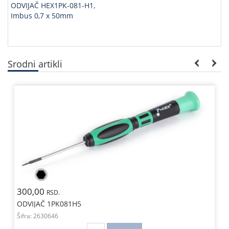
ODVIJAČ HEX1PK-081-H1,
Imbus 0,7 x 50mm
Srodni artikli
300,00
RSD.
ODVIJAČ 1PK081H5
Šifra:
2630646