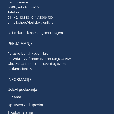
Radno vreme:
8-20h, subotom 8-15h
Telefon :
011 / 2413.888 ; 011 / 3806.430
e-mail:
shop@belielektronik.rs
______________________________________
Beli elektronik na KupujemProdajem
PREUZIMANJE
Poresko identifikacioni broj
Potvrda o izvršenom evidentiranju za PDV
Obrazac za jednostrani raskid ugovora
Reklamacioni list
INFORMACIJE
Uslovi poslovanja
O nama
Uputstvo za kupovinu
Troškovi slanja