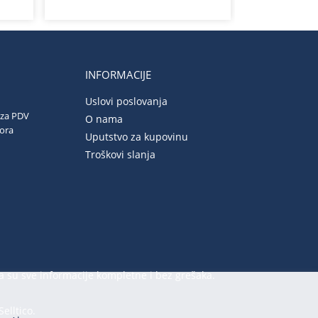
INFORMACIJE
Uslovi poslovanja
 za PDV
O nama
vora
Uputstvo za kupovinu
Troškovi slanja
a su sve informacije kompletne i bez grešaka.
Selltico.