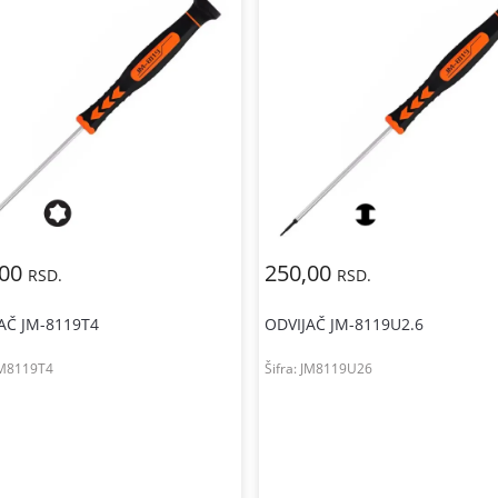
,00
250,00
RSD.
RSD.
AČ JM-8119T4
ODVIJAČ JM-8119U2.6
M8119T4
Šifra:
JM8119U26