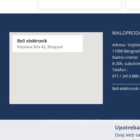
MALOPRODA
Beli elektronik
Adresa : Vojisla
Vojislava Ilića 42, Beograd
11000 Be
Radno vreme:
8-20h, s
Telefon :
011 / 2413.888 
______________
Beli elektroni
Trudimo se da budemo što precizniji u opisu 
Upotreba 
Ovaj web saj
Beli el