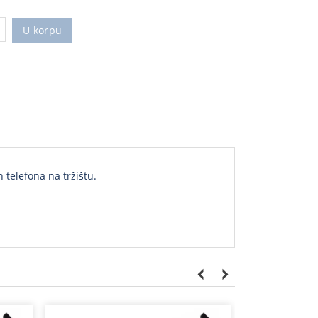
U korpu
 telefona na tržištu.