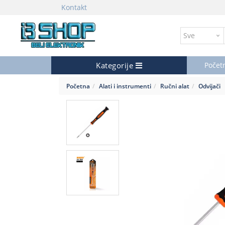
Kontakt
Kategorije
Počet
Početna
Alati i instrumenti
Ručni alat
Odvijači