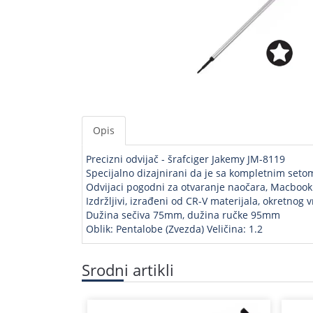
Opis
Precizni odvijač - šrafciger Jakemy JM-8119
Specijalno dizajnirani da je sa kompletnim seto
Odvijaci pogodni za otvaranje naočara, Macbook
Izdržljivi, izrađeni od CR-V materijala, okretnog
Dužina sečiva 75mm, dužina ručke 95mm
Oblik: Pentalobe (Zvezda) Veličina: 1.2
Srodni artikli