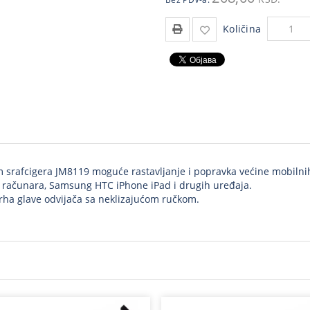
Količina
m srafcigera JM8119 moguće rastavljanje i popravka većine mobilnih
 računara, Samsung HTC iPhone iPad i drugih uređaja.
 vrha glave odvijača sa neklizajućom ručkom.