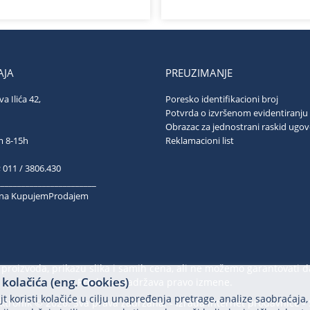
JA
PREUZIMANJE
va Ilića 42,
Poresko identifikacioni broj
ograd
Potvrda o izvršenom evidentiranju
Obrazac za jednostrani raskid ugo
ubotom 8-15h
Reklamacioni list
; 011 / 3806.430
________________________
k na KupujemProdajem
proizvoda, prikazu slika i samih cena, ali ne možemo garantovati d
kolačića (eng. Cookies)
Prodavac zadržava pravo izmene.
t koristi kolačiće u cilju unapređenja pretrage, analize saobraćaja,
ektronik © 2026. Sva prava zadržana. -
Izrada internet prodavnice
-