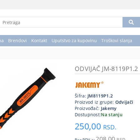
na
Brendovi
Kontakt
Uputstvo za kupovinu
Troškovi slanja
ODVIJAČ JM-8119P1.2
Šifra:
JM8119P1.2
Proizvod iz grupe:
Odvijači
Proizvođač:
Jakemy
Dostupnost:
Na stanju
250,00
RSD.
208,00
RSD.
Bez PDV-a: