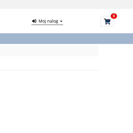
0
Moj nalog