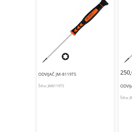
250
ODVIJAČ JM-8119T5
ODVIJ
Šifra:
JM8119T5
Šifra:
J