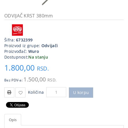
Kablovi
i
ODVIJAČ KRST 380mm
priključci
Kućna
tehnika
Šifra:
6732399
Proizvod iz grupe:
Odvijači
Poslovna
Proizvođač:
Wuro
oprema,računari
Dostupnost:
Na stanju
1.800,00
Strujni
RSD.
program
1.500,00
RSD.
Bez PDV-a:
Količina
U korpu
Opis