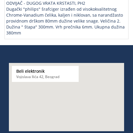
ODVIJAČ - DUGOG VRATA KRSTASTI, PH2
Dugački "philips" šrafciger izrađen od visokokvalitetnog
Chrome-Vanadium čelika, kaljen i niklovan, sa narandžasto
providnom drškom 80mm dužine velike snage. Veličina 2.
Dužina " štapa" 300mm. Vrh prečnika 6mm. Ukupna dužina
380mm
Beli elektronik
Vojislava Ilića 42, Beograd